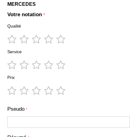
MERCEDES
Votre notation
Qualité
1
2
3
4
5
star
stars
stars
stars
stars
Service
1
2
3
4
5
star
stars
stars
stars
stars
Prix
1
2
3
4
5
star
stars
stars
stars
stars
Pseudo