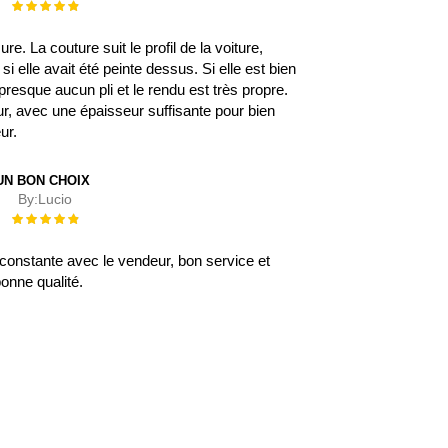
Évaluation :
100%
. La couture suit le profil de la voiture,
 elle avait été peinte dessus. Si elle est bien
 a presque aucun pli et le rendu est très propre.
eur, avec une épaisseur suffisante pour bien
eur.
UN BON CHOIX
By:
Lucio
Évaluation :
100%
onstante avec le vendeur, bon service et
onne qualité.