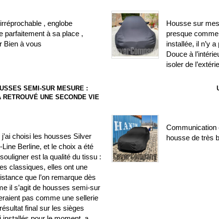
irréprochable , englobe
Housse sur mesure
 parfaitement à sa place ,
presque comme si
r Bien à vous
installée, il n’y
Douce à l’intéri
isoler de l’extéri
USSES SEMI-SUR MESURE :
) A RETROUVÉ UNE SECONDE VIE
Communication c
’ai choisi les housses Silver
housse de très b
ine Berline, et le choix a été
ouligner est la qualité du tissu :
es classiques, elles ont une
sistance que l’on remarque dès
me il s’agit de housses semi-sur
seraient pas comme une sellerie
résultat final sur les sièges
ai installés pour le moment, a