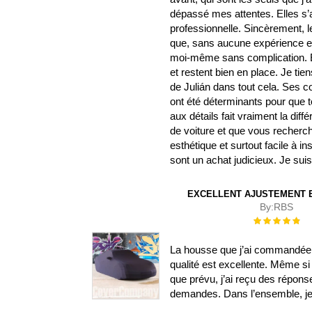
dépassé mes attentes. Elles s’aju
professionnelle. Sincèrement, l
que, sans aucune expérience en b
moi-même sans complication. El
et restent bien en place. Je ti
de Julián dans tout cela. Ses
ont été déterminants pour que t
aux détails fait vraiment la di
de voiture et que vous recherch
esthétique et surtout facile à i
sont un achat judicieux. Je su
EXCELLENT AJUSTEMENT E
By:
RBS
Évaluation :
100%
La housse que j’ai commandée s
qualité est excellente. Même si 
que prévu, j’ai reçu des répon
demandes. Dans l’ensemble, je s