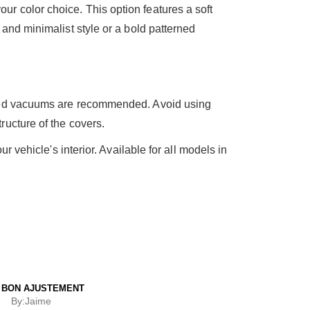
ur color choice. This option features a soft
c and minimalist style or a bold patterned
based vacuums are recommended. Avoid using
ucture of the covers.
 vehicle's interior. Available for all models in
 BON AJUSTEMENT
By:
Jaime