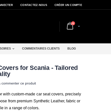
NNECTER
CONTACTEZ-NOUS
CRÉER UN COMPTE
articles
0
Cart
r
SOIRES
COMMENTAIRES CLIENTS
BLOG
overs for Scania - Tailored
lity
à commenter ce produit
or with custom-made car seat covers, precisely
hoose from premium Synthetic Leather, fabric or
le in a range of colors.