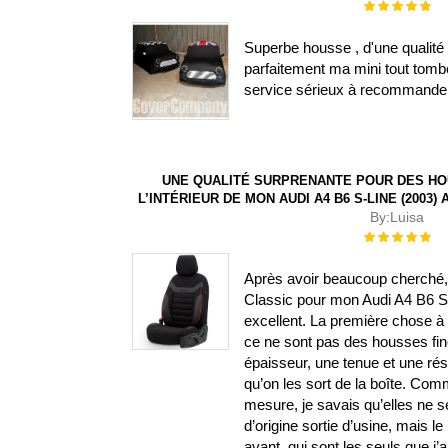
Évaluation :
100%
Superbe housse , d'une qualité 
parfaitement ma mini tout tombe
service sérieux à recommande
UNE QUALITÉ SURPRENANTE POUR DES HO
L’INTÉRIEUR DE MON AUDI A4 B6 S-LINE (2003
By:
Luisa
Évaluation :
100%
Après avoir beaucoup cherché, j
Classic pour mon Audi A4 B6 S-L
excellent. La première chose à s
ce ne sont pas des housses fin
épaisseur, une tenue et une ré
qu’on les sort de la boîte. Com
mesure, je savais qu’elles ne 
d’origine sortie d’usine, mais le 
avant, qui sont les seuls que j’