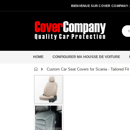
BIENVENUE SUR COVER COMPANY 
HOME
CONFIGURER MA HOUSSE DE VOITURE
Accueil
Custom Car Seat Covers for Scania - Tailored Fi
Passer
à
la
fin
de
la
galerie
d’images