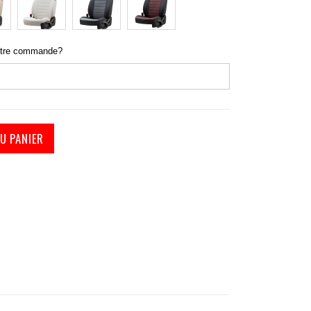
Tailored made car seat covers
otre commande?
U PANIER