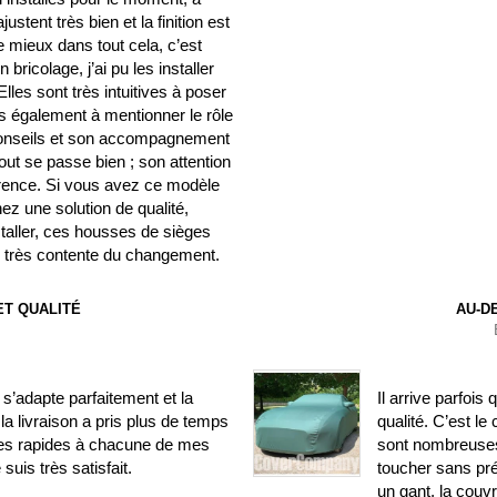
stent très bien et la finition est
e mieux dans tout cela, c’est
ricolage, j’ai pu les installer
les sont très intuitives à poser
ens également à mentionner le rôle
 conseils et son accompagnement
out se passe bien ; son attention
fférence. Si vous avez ce modèle
ez une solution de qualité,
nstaller, ces housses de sièges
is très contente du changement.
T QUALITÉ
AU-D
’adapte parfaitement et la
Il arrive parfois
la livraison a pris plus de temps
qualité. C’est le
ses rapides à chacune de mes
sont nombreuses.
uis très satisfait.
toucher sans pr
un gant, la couv