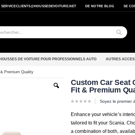
- SERVICECLIENTS@HOUSSEDEVOITURE.NET
DE NOTRE BLOG
SE CO
Cherche
HOUSSES DE VOITURE POUR PROFESSIONNELS AUTO
AUTRES ACCES
t & Premium Quality
Passer
Custom Car Seat C
au
Fit & Premium Qua
début
de
la
Soyez le premier 
Galerie
d’images
Enhance your vehicle’s interi
tailored to fit your Scania. C
a combination of both, availab