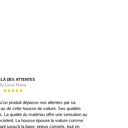
ELÀ DES ATTENTES
By:
Lucio Poma
Évaluation :
100%
 qu’un produit dépasse nos attentes par sa
 cas de cette housse de voiture. Ses qualités
 La qualité du matériau offre une sensation au
écédent. La housse épouse la voiture comme
rant jusqu’à la base, pneus compris, tout en