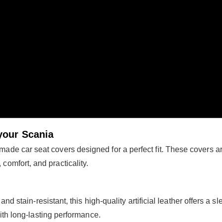
your Scania
-made car seat covers designed for a perfect fit. These covers ar
 comfort, and practicality.
d stain-resistant, this high-quality artificial leather offers a slee
th long-lasting performance.