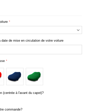
 semi sur mesure pour Volvo XC90
oiture
a date de mise en circulation de votre voiture
usse
n (centrée à l'avant du capot)?
otre commande?