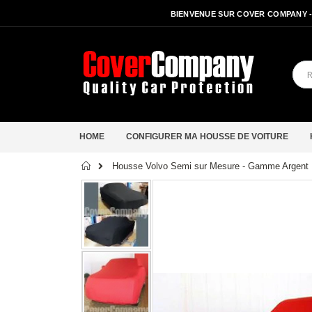
BIENVENUE SUR COVER COMPANY 
HOME
CONFIGURER MA HOUSSE DE VOITURE
Accueil
Housse Volvo Semi sur Mesure - Gamme Argent I
Passer
à
la
fin
de
la
galerie
d’images