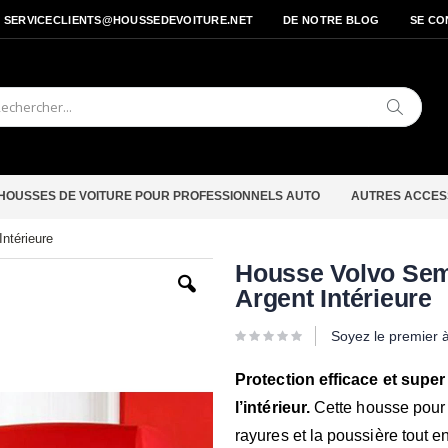
- SERVICECLIENTS@HOUSSEDEVOITURE.NET
DE NOTRE BLOG
SE CO
Cherche
HOUSSES DE VOITURE POUR PROFESSIONNELS AUTO
AUTRES ACCES
ntérieure
Passer
Housse Volvo Sem
au
Argent Intérieure
début
de
la
Soyez le premier 
Galerie
d’images
Protection efficace et super
l’intérieur.
Cette housse pour 
rayures et la poussière tout e