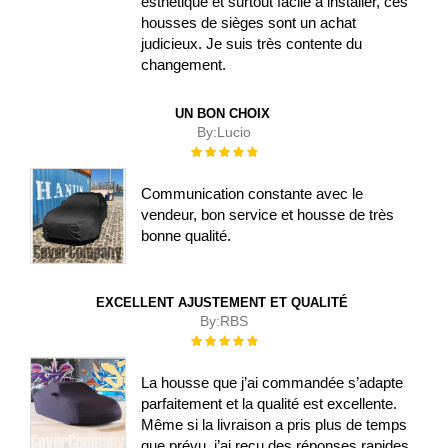
esthétique et surtout facile à installer, ces
housses de sièges sont un achat
judicieux. Je suis très contente du
changement.
UN BON CHOIX
By:
Lucio
Évaluation :
100%
Communication constante avec le
vendeur, bon service et housse de très
bonne qualité.
EXCELLENT AJUSTEMENT ET QUALITÉ
By:
RBS
Évaluation :
100%
La housse que j’ai commandée s’adapte
parfaitement et la qualité est excellente.
Même si la livraison a pris plus de temps
que prévu, j’ai reçu des réponses rapides