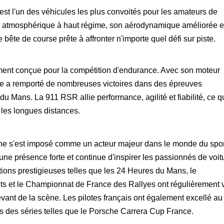
 l'un des véhicules les plus convoités pour les amateurs de
r atmosphérique à haut régime, son aérodynamique améliorée e
bête de course prête à affronter n'importe quel défi sur piste.
ent conçue pour la compétition d'endurance. Avec son moteur
 elle a remporté de nombreuses victoires dans des épreuves
 Mans. La 911 RSR allie performance, agilité et fiabilité, ce q
 les longues distances.
he s'est imposé comme un acteur majeur dans le monde du spor
ne présence forte et continue d'inspirer les passionnés de voit
tions prestigieuses telles que les 24 Heures du Mans, le
s et le Championnat de France des Rallyes ont régulièrement 
vant de la scène. Les pilotes français ont également excellé au
 des séries telles que le Porsche Carrera Cup France.