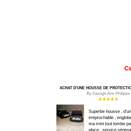
Ce
ACHAT D'UNE HOUSSE DE PROTECTIO
By:
Garage Aris Philippe
Évaluation :
100%
Superbe housse , d'un
irréprochable , englob
ma mini tout tombe pa
place , service sérieu