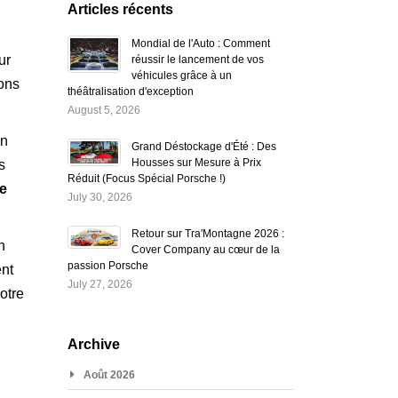
Articles récents
Mondial de l'Auto : Comment
ur
réussir le lancement de vos
véhicules grâce à un
rons
théâtralisation d'exception
August 5, 2026
on
Grand Déstockage d'Été : Des
Housses sur Mesure à Prix
s
Réduit (Focus Spécial Porsche !)
re
July 30, 2026
Retour sur Tra'Montagne 2026 :
n
Cover Company au cœur de la
passion Porsche
nt
July 27, 2026
votre
Archive
Août 2026