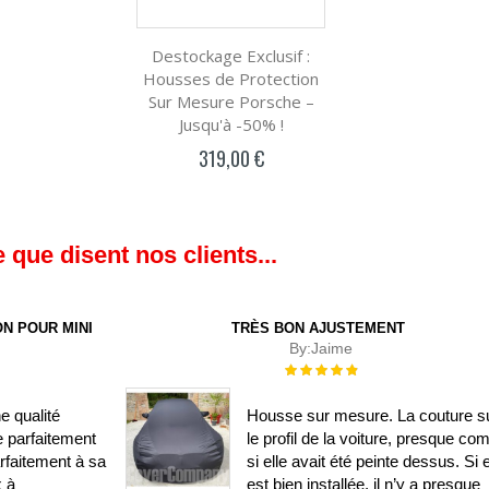
Destockage Exclusif :
Housses de Protection
Sur Mesure Porsche –
Jusqu'à -50% !
319,00 €
 que disent nos clients...
N POUR MINI
TRÈS BON AJUSTEMENT
By:
Jaime
Évaluation :
100%
e qualité
Housse sur mesure. La couture su
e parfaitement
le profil de la voiture, presque c
rfaitement à sa
si elle avait été peinte dessus. Si e
x à
est bien installée, il n’y a presque