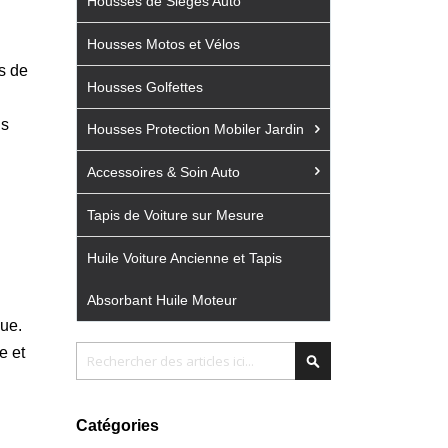
Housses de Sièges Auto
Housses Motos et Vélos
es de
Housses Golfettes
i
us
Housses Protection Mobiler Jardin
Accessoires & Soin Auto
Tapis de Voiture sur Mesure
Huile Voiture Ancienne et Tapis
Absorbant Huile Moteur
que.
Chercher
e et
Chercher
Catégories