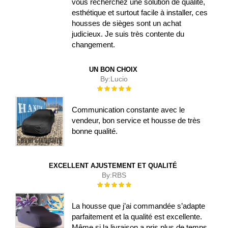
vous recherchez une solution de qualité,
esthétique et surtout facile à installer, ces
housses de sièges sont un achat
judicieux. Je suis très contente du
changement.
UN BON CHOIX
By:
Lucio
Évaluation :
100%
Communication constante avec le
vendeur, bon service et housse de très
bonne qualité.
EXCELLENT AJUSTEMENT ET QUALITÉ
By:
RBS
Évaluation :
100%
La housse que j’ai commandée s’adapte
parfaitement et la qualité est excellente.
Même si la livraison a pris plus de temps