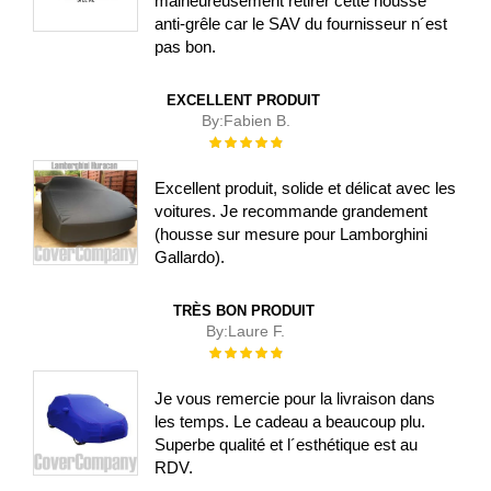
malheureusement retirer cette housse
anti-grêle car le SAV du fournisseur n´est
pas bon.
EXCELLENT PRODUIT
By:
Fabien B.
Évaluation :
100%
Excellent produit, solide et délicat avec les
voitures. Je recommande grandement
(housse sur mesure pour Lamborghini
Gallardo).
TRÈS BON PRODUIT
By:
Laure F.
Évaluation :
100%
Je vous remercie pour la livraison dans
les temps. Le cadeau a beaucoup plu.
Superbe qualité et l´esthétique est au
RDV.