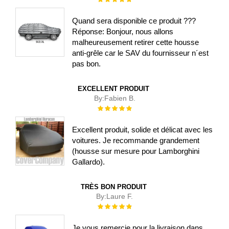
100%
Quand sera disponible ce produit ???
Réponse: Bonjour, nous allons
malheureusement retirer cette housse
anti-grêle car le SAV du fournisseur n´est
pas bon.
EXCELLENT PRODUIT
By:
Fabien B.
Évaluation :
100%
Excellent produit, solide et délicat avec les
voitures. Je recommande grandement
(housse sur mesure pour Lamborghini
Gallardo).
TRÈS BON PRODUIT
By:
Laure F.
Évaluation :
100%
Je vous remercie pour la livraison dans