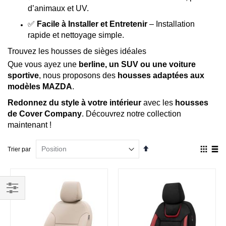
d’animaux et UV.
✅
Facile à Installer et Entretenir
– Installation
rapide et nettoyage simple.
Trouvez les housses de sièges idéales
Que vous ayez une
berline, un SUV ou une voiture
sportive
, nous proposons des
housses adaptées aux
modèles MAZDA
.
Redonnez du style à votre intérieur
avec les
housses
de Cover Company
. Découvrez notre collection
maintenant !
Par
Affich
Trier par
ordre
en
décroissant
Grille
List
Filtrer
par