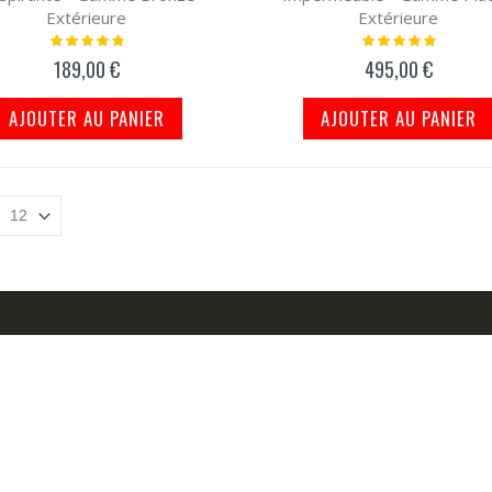
Extérieure
Extérieure
Notation:
Notation:
100%
100%
189,00 €
495,00 €
AJOUTER AU PANIER
AJOUTER AU PANIER
COMPTE
NOS SERVICES
ompte
Qui Sommes-Nous?
Comment Choisir Housse Voi
 Commande