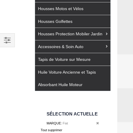
Housses Motos et Vélos
Housses Golfettes
Housses Protection Mobiler Jardin
Accessoires & Soin Auto
Filtrer
par
Tapis de Voiture sur Mesure
Huile Voiture Ancienne et Tapis
Absorbant Huile Moteur
SÉLECTION ACTUELLE
Retirer cet élément
MARQUE
Fiat
Tout supprimer