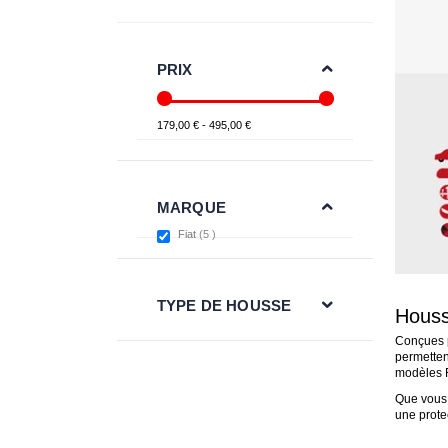
PRIX
179,00 € - 495,00 €
MARQUE
items
Fiat
5
TYPE DE HOUSSE
Housse
Conçues p
permetten
modèles F
Que vous 
une protec