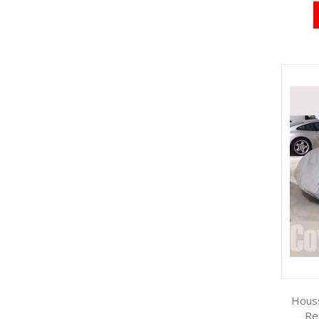
Houss
Re