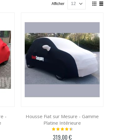
Afficher
Afficher
en
Grille
Liste
e -
Housse Fiat sur Mesure - Gamme
e
Platine Intérieure
Notation:
93%
319,00 €