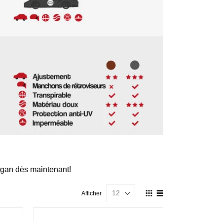
rgan dès maintenant!
Afficher
Afficher
en
Grille
Liste