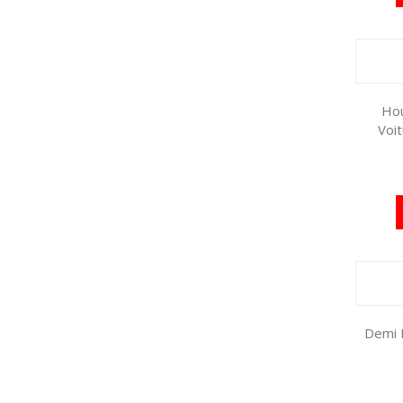
Hou
Voi
Demi H