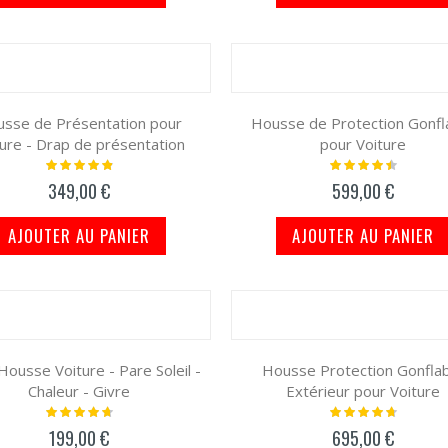
sse de Présentation pour
Housse de Protection Gonfl
ture - Drap de présentation
pour Voiture
Notation:
Notation:
100%
93%
349,00 €
599,00 €
AJOUTER AU PANIER
AJOUTER AU PANIER
ousse Voiture - Pare Soleil -
Housse Protection Gonfla
Chaleur - Givre
Extérieur pour Voiture
Notation:
Notation:
97%
98%
199,00 €
695,00 €