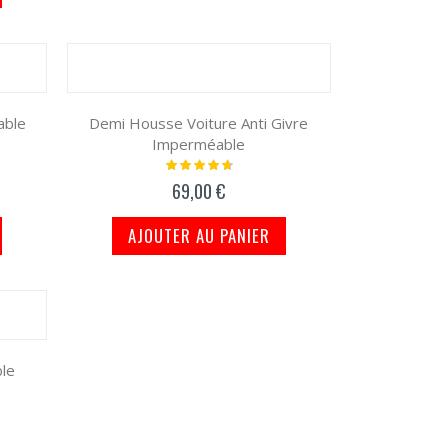
able
Demi Housse Voiture Anti Givre
Imperméable
Notation:
97%
69,00 €
AJOUTER AU PANIER
ble