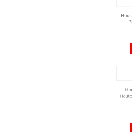
Houss
G
Hou
Haute