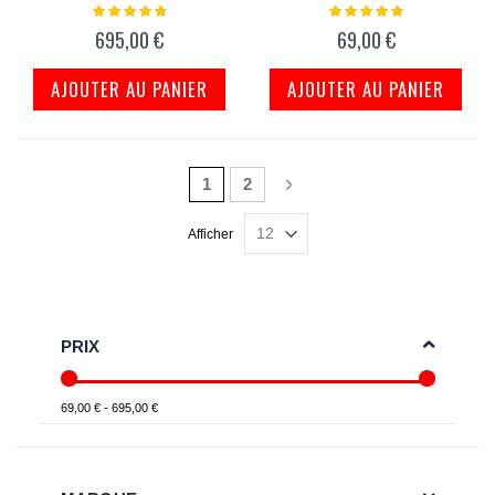
Notation:
Notation:
98%
100%
695,00 €
69,00 €
AJOUTER AU PANIER
AJOUTER AU PANIER
Page
Vous lisez actuellement la page
Page
Page
Suivant
1
2
Afficher
PRIX
69,00 € - 695,00 €