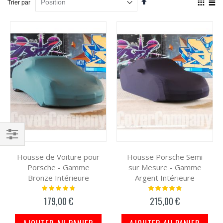
Trier par
ordre
en
décroissant
Grille
List
Filtrer
Housse de Voiture pour
Housse Porsche Semi
par
Porsche - Gamme
sur Mesure - Gamme
Bronze Intérieure
Argent Intérieure
Notation:
Notation:
98%
99%
179,00 €
215,00 €