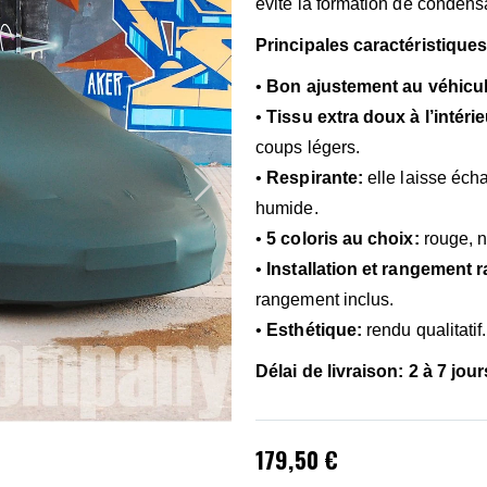
évite la formation de condens
Principales caractéristiques
•
Bon ajustement au véhicu
•
Tissu extra doux à l’intérie
coups légers.
•
Respirante:
elle laisse éch
humide.
•
5 coloris au choix:
rouge, no
•
Installation et rangement r
rangement inclus.
•
Esthétique:
rendu qualitatif.
Délai de livraison: 2 à 7 jou
179,50 €