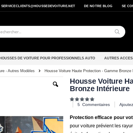
- SERVICECLIENTS@HOUSSEDEVOITURE.NET
DE NOTRE BLOG
SE CO
Cherche
HOUSSES DE VOITURE POUR PROFESSIONNELS AUTO
AUTRES ACCES
Housse Voiture Haute Protection - Gamme Bronze I
ure - Autres Modèles
Passer
Housse Voiture H
au
Bronze Intérieure
début
de
la
Notation:
Galerie
100
100
% of
5
Commentaires
Ajoute
d’images
Protection efficace pour votr
pour voiture prévient les rayu