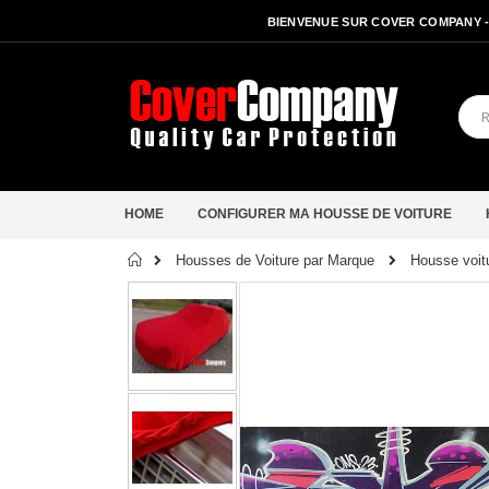
BIENVENUE SUR COVER COMPANY 
HOME
CONFIGURER MA HOUSSE DE VOITURE
Accueil
Housses de Voiture par Marque
Housse voit
Passer
à
la
fin
de
la
galerie
d’images