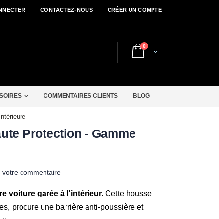
NNECTER
CONTACTEZ-NOUS
CRÉER UN COMPTE
articles
0
Cart
r
SOIRES
COMMENTAIRES CLIENTS
BLOG
ntérieure
aute Protection - Gamme
z votre commentaire
e voiture garée à l’intérieur.
Cette housse
res, procure une barrière anti-poussière et