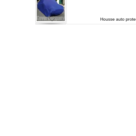
aru
Housse auto protec