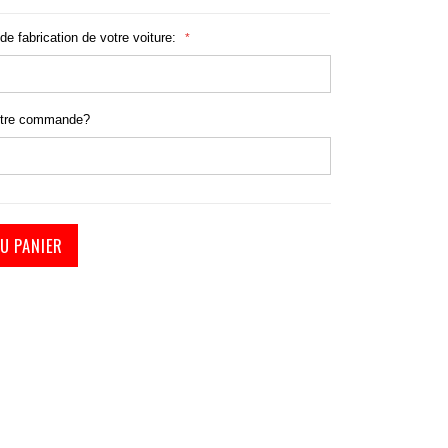
de fabrication de votre voiture:
sse protection voiture ancienne
otre commande?
U PANIER