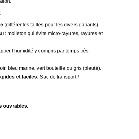
ation.
:
le
(différentes tailles pour les divers gabarits).
ur:
molleton qui évite micro-rayures, rayures et
apper l'humidité y compris par temps très
ir, bleu marine, vert bouteille ou gris (bleuté).
apides et faciles:
Sac de transport /
rs ouvrables.