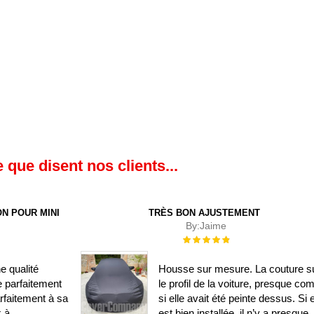
 que disent nos clients...
N POUR MINI
TRÈS BON AJUSTEMENT
By:
Jaime
Évaluation :
100%
e qualité
Housse sur mesure. La couture su
e parfaitement
le profil de la voiture, presque c
rfaitement à sa
si elle avait été peinte dessus. Si e
x à
est bien installée, il n’y a presque