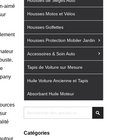
Housses de Sièges Auto
en-aimé
Housses Motos et Vélos
sur
Housses Golfettes
ulement
Housses Protection Mobiler Jardin
mateur
Accessoires & Soin Auto
buste,
Tapis de Voiture sur Mesure
ne
mpany
Huile Voiture Ancienne et Tapis
Absorbant Huile Moteur
sources
Chercher
Chercher
sur
lité
Catégories
autour