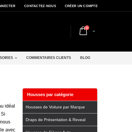
NNECTER
CONTACTEZ-NOUS
CRÉER UN COMPTE
articles
0
Cart
r
SOIRES
COMMENTAIRES CLIENTS
BLOG
Housses par catégorie
au idéal
Housses de Voiture par Marque
 Si
Draps de Présentation & Reveal
 nous
-le avec