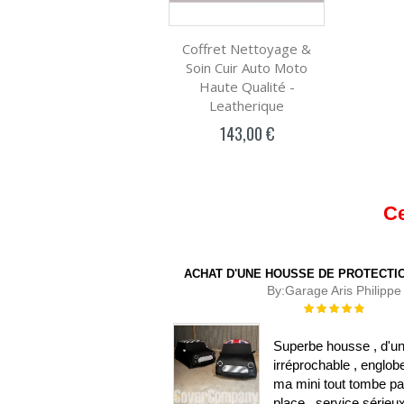
Coffret Nettoyage &
Soin Cuir Auto Moto
Haute Qualité -
Leatherique
143,00 €
Ce
ACHAT D'UNE HOUSSE DE PROTECTIO
By:
Garage Aris Philippe
Évaluation :
100%
Superbe housse , d'un
irréprochable , englob
ma mini tout tombe pa
place , service sérieu