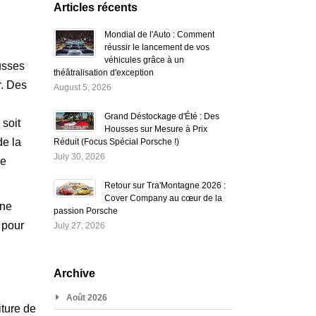
Articles récents
Mondial de l'Auto : Comment
réussir le lancement de vos
véhicules grâce à un
usses
théâtralisation d'exception
r. Des
August 5, 2026
Grand Déstockage d'Été : Des
 soit
Housses sur Mesure à Prix
de la
Réduit (Focus Spécial Porsche !)
July 30, 2026
de
Retour sur Tra'Montagne 2026 :
Cover Company au cœur de la
une
passion Porsche
 pour
July 27, 2026
Archive
Août 2026
ture de