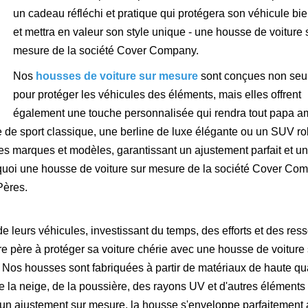
un cadeau réfléchi et pratique qui protégera son véhicule bi
et mettra en valeur son style unique - une housse de voiture 
mesure de la société Cover Company.
Nos
housses de voiture sur mesure
sont conçues non se
pour protéger les véhicules des éléments, mais elles offrent
également une touche personnalisée qui rendra tout papa a
ure de sport classique, une berline de luxe élégante ou un SUV ro
es marques et modèles, garantissant un ajustement parfait et u
quoi une housse de voiture sur mesure de la société Cover Co
Pères.
de leurs véhicules, investissant du temps, des efforts et des res
re père à protéger sa voiture chérie avec une housse de voiture 
os housses sont fabriquées à partir de matériaux de haute qua
de la neige, de la poussière, des rayons UV et d'autres éléments
n ajustement sur mesure, la housse s'enveloppe parfaitement 