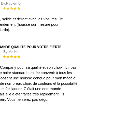
By:
Fabien B.
Évaluation :
100%
, solide et délicat avec les voitures. Je
ndement (housse sur mesure pour
lardo).
RANDE QUALITÉ POUR VOTRE FIERTÉ
By:
Ms Kat
Évaluation :
100%
rCompany pour sa qualité et son choix. Ici, pas
e noire standard censée convenir à tous les
proposent une housse conçue pour mon modèle
 de nombreux choix de couleurs et la possibilité
ser. Je l’adore. C’était une commande
ais elle a été traitée très rapidement. Ils
en. Vous ne serez pas déçu.