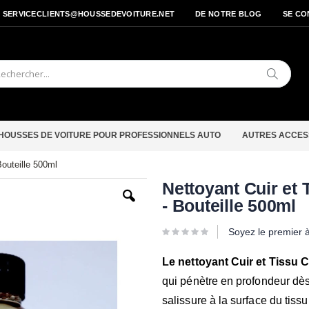
- SERVICECLIENTS@HOUSSEDEVOITURE.NET
DE NOTRE BLOG
SE CO
Cherche
HOUSSES DE VOITURE POUR PROFESSIONNELS AUTO
AUTRES ACCES
outeille 500ml
Passer
Nettoyant Cuir et
au
- Bouteille 500ml
début
de
la
Soyez le premier 
Galerie
d’images
Le nettoyant Cuir et Tissu
qui pénètre en profondeur dès 
salissure à la surface du tissu