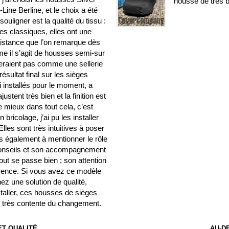
housse de très b
ine Berline, et le choix a été
ouligner est la qualité du tissu :
es classiques, elles ont une
sistance que l’on remarque dès
me il s’agit de housses semi-sur
seraient pas comme une sellerie
résultat final sur les sièges
ai installés pour le moment, a
stent très bien et la finition est
e mieux dans tout cela, c’est
ricolage, j’ai pu les installer
les sont très intuitives à poser
ens également à mentionner le rôle
 conseils et son accompagnement
out se passe bien ; son attention
fférence. Si vous avez ce modèle
ez une solution de qualité,
nstaller, ces housses de sièges
is très contente du changement.
T QUALITÉ
AU-D