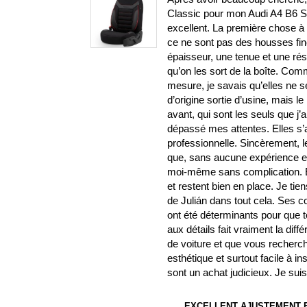
Classic pour mon Audi A4 B6 S-L
excellent. La première chose à s
ce ne sont pas des housses fin
épaisseur, une tenue et une ré
qu’on les sort de la boîte. Com
mesure, je savais qu’elles ne 
d’origine sortie d’usine, mais le 
avant, qui sont les seuls que j’
dépassé mes attentes. Elles s’aju
professionnelle. Sincèrement, l
que, sans aucune expérience en b
moi-même sans complication. El
et restent bien en place. Je ti
de Julián dans tout cela. Ses
ont été déterminants pour que t
aux détails fait vraiment la di
de voiture et que vous recherch
esthétique et surtout facile à i
sont un achat judicieux. Je su
EXCELLENT AJUSTEMENT E