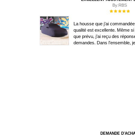
By:
RBS
Évaluation :
100%
La housse que j’ai commandée s
qualité est excellente. Même si 
que prévu, j’ai reçu des répon
demandes. Dans l’ensemble, je s
DEMANDE D'ACH