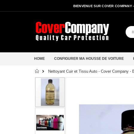
BIENVENUE SUR COVER COMPANY 
HOME
CONFIGURER MA HOUSSE DE VOITURE
Accueil
Nettoyant Cuir et Tissu Auto - Cover Company - B
Passer
à
la
fin
de
la
galerie
d’images