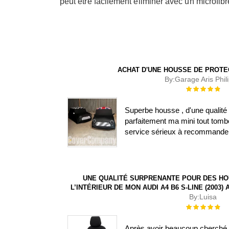
peut être facilement éliminer avec un microfib
ACHAT D'UNE HOUSSE DE PROTE
By:
Garage Aris Phil
Évaluation :
100%
Superbe housse , d'une qualité 
parfaitement ma mini tout tombe
service sérieux à recommande
UNE QUALITÉ SURPRENANTE POUR DES HO
L’INTÉRIEUR DE MON AUDI A4 B6 S-LINE (2003
By:
Luisa
Évaluation :
100%
Après avoir beaucoup cherché, j