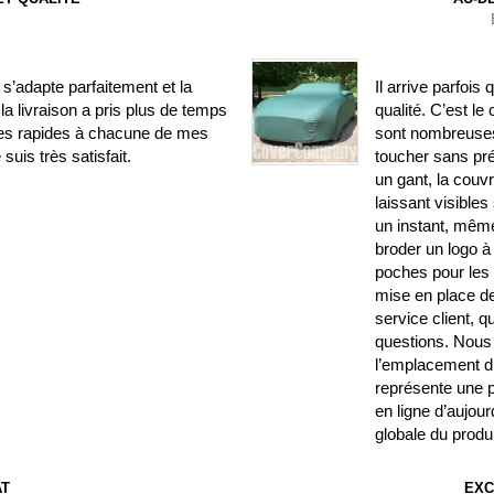
’adapte parfaitement et la
Il arrive parfois
la livraison a pris plus de temps
qualité. C’est le
ses rapides à chacune de mes
sont nombreuses.
uis très satisfait.
toucher sans pr
un gant, la couv
laissant visible
un instant, même
broder un logo à 
poches pour les r
mise en place de 
service client, 
questions. Nous 
l’emplacement du
représente une p
en ligne d’aujourd
globale du produi
AT
EXC