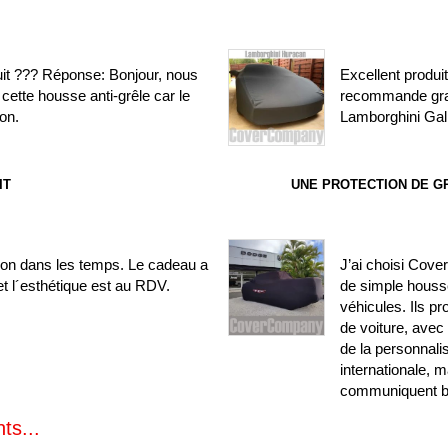
uit ??? Réponse: Bonjour, nous
Excellent produit
cette housse anti-grêle car le
recommande gra
on.
Lamborghini Gal
IT
UNE PROTECTION DE G
ison dans les temps. Le cadeau a
J’ai choisi Cove
t l´esthétique est au RDV.
de simple houss
véhicules. Ils 
de voiture, avec
de la personnali
internationale, m
communiquent bi
ts...