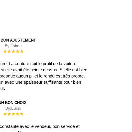
 BON AJUSTEMENT
By:
Jaime
Évaluation :
100%
. La couture suit le profil de la voiture,
 elle avait été peinte dessus. Si elle est bien
 a presque aucun pli et le rendu est très propre.
eur, avec une épaisseur suffisante pour bien
eur.
UN BON CHOIX
By:
Lucio
Évaluation :
100%
onstante avec le vendeur, bon service et