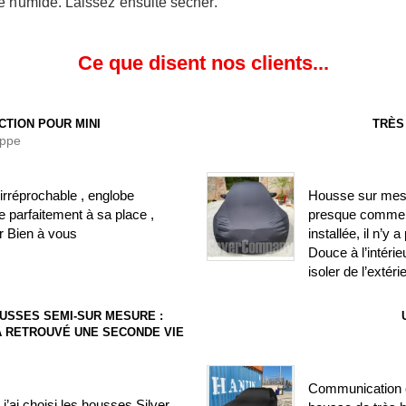
re humide. Laissez ensuite sécher.
Ce que disent nos clients...
CTION POUR MINI
TRÈS
ippe
irréprochable , englobe
Housse sur mesure
 parfaitement à sa place ,
presque comme si
r Bien à vous
installée, il n’y
Douce à l’intéri
isoler de l’extéri
USSES SEMI-SUR MESURE :
) A RETROUVÉ UNE SECONDE VIE
Communication c
’ai choisi les housses Silver