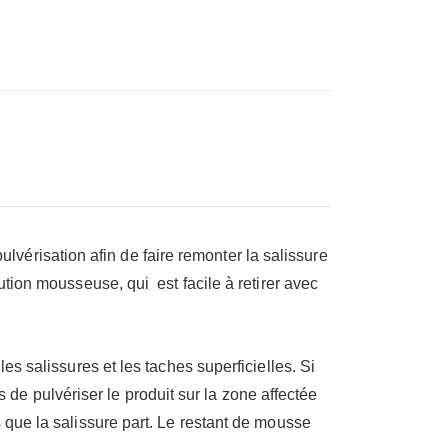
t Tissu Auto - Cover Company - Bouteille 500ml
lvérisation afin de faire remonter la salissure
ution mousseuse, qui est facile à retirer avec
les salissures et les taches superficielles. Si
e pulvériser le produit sur la zone affectée
 que la salissure part. Le restant de mousse