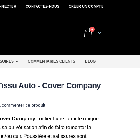
NNECTER
CONTACTEZ-NOUS
CRÉER UN COMPTE
articles
0
Cart
r
SOIRES
COMMENTAIRES CLIENTS
BLOG
 Tissu Auto - Cover Company
à commenter ce produit
 Cover Company
contient une formule unique
sa pulvérisation afin de faire remonter la
 et/ou cuir. Poussière et salissures sont