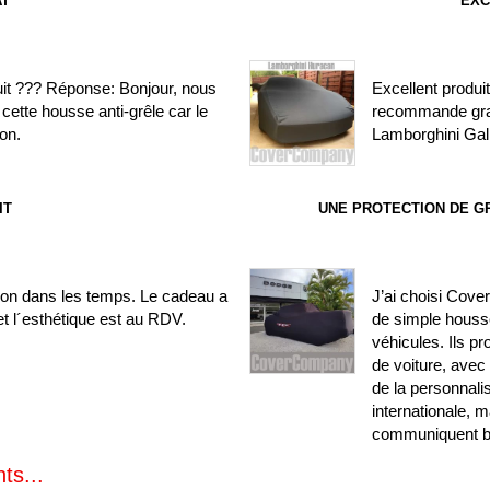
AT
EXC
uit ??? Réponse: Bonjour, nous
Excellent produit
cette housse anti-grêle car le
recommande gra
on.
Lamborghini Gal
IT
UNE PROTECTION DE G
ison dans les temps. Le cadeau a
J’ai choisi Cove
t l´esthétique est au RDV.
de simple houss
véhicules. Ils 
de voiture, avec
de la personnali
internationale, m
communiquent bi
ts...