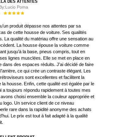
ELÀ DES ATTENTES
By:
Lucio Poma
Évaluation :
100%
 qu’un produit dépasse nos attentes par sa
 cas de cette housse de voiture. Ses qualités
 La qualité du matériau offre une sensation au
écédent. La housse épouse la voiture comme
rant jusqu’à la base, pneus compris, tout en
s ses lignes musclées. Elle se met en place en
 dans des espaces réduits. J’ai décidé de faire
l’arrière, ce qui crée un contraste élégant. Les
étroviseurs sont excellentes et facilitent la
la housse. Enfin, cette qualité est égalée par le
qui a toujours répondu rapidement à toutes mes
avons choisi ensemble la couleur appropriée et
 logo. Un service client de ce niveau
erle rare dans la rapidité anonyme des achats
’hui. Le prix est tout à fait adapté à la qualité
t.