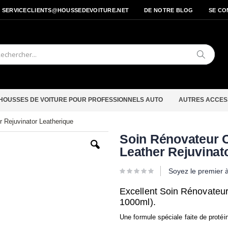
- SERVICECLIENTS@HOUSSEDEVOITURE.NET
DE NOTRE BLOG
SE CO
Cherche
HOUSSES DE VOITURE POUR PROFESSIONNELS AUTO
AUTRES ACCES
r Rejuvinator Leatherique
Passer
Soin Rénovateur C
au
Leather Rejuvinat
début
de
la
Soyez le premier 
Galerie
d’images
Excellent Soin Rénovateur
1000ml).
Une formule spéciale faite de protéin