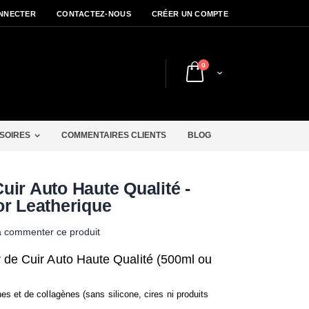
NNECTER
CONTACTEZ-NOUS
CRÉER UN COMPTE
articles
0
Cart
r
SOIRES
COMMENTAIRES CLIENTS
BLOG
uir Auto Haute Qualité -
or Leatherique
à commenter ce produit
 de Cuir Auto Haute Qualité (500ml ou
es et de collagènes (sans silicone, cires ni produits