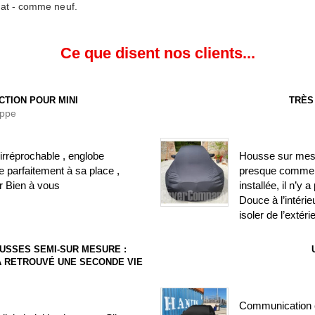
mat - comme neuf.
Ce que disent nos clients...
CTION POUR MINI
TRÈS
ippe
irréprochable , englobe
Housse sur mesure
 parfaitement à sa place ,
presque comme si
r Bien à vous
installée, il n’y
Douce à l’intéri
isoler de l’extéri
USSES SEMI-SUR MESURE :
) A RETROUVÉ UNE SECONDE VIE
Communication c