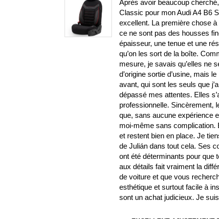
Après avoir beaucoup cherché, j
Classic pour mon Audi A4 B6 S-L
excellent. La première chose à s
ce ne sont pas des housses fin
épaisseur, une tenue et une ré
qu’on les sort de la boîte. Com
mesure, je savais qu’elles ne 
d’origine sortie d’usine, mais le 
avant, qui sont les seuls que j’
dépassé mes attentes. Elles s’aju
professionnelle. Sincèrement, l
que, sans aucune expérience en b
moi-même sans complication. El
et restent bien en place. Je ti
de Julián dans tout cela. Ses
ont été déterminants pour que t
aux détails fait vraiment la di
de voiture et que vous recherch
esthétique et surtout facile à i
sont un achat judicieux. Je su