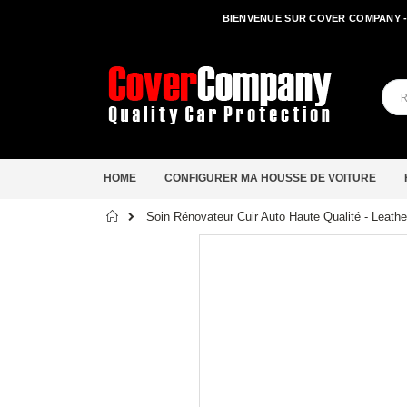
BIENVENUE SUR COVER COMPANY 
HOME
CONFIGURER MA HOUSSE DE VOITURE
Accueil
Soin Rénovateur Cuir Auto Haute Qualité - Leathe
Passer
à
la
fin
de
la
galerie
d’images