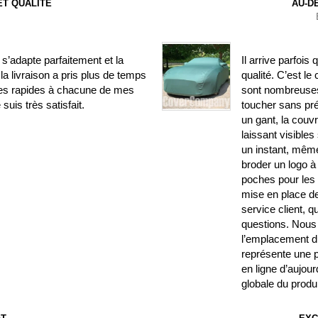
T QUALITÉ
AU-D
’adapte parfaitement et la
Il arrive parfois
la livraison a pris plus de temps
qualité. C’est le
ses rapides à chacune de mes
sont nombreuses.
uis très satisfait.
toucher sans pr
un gant, la couv
laissant visible
un instant, même
broder un logo à 
poches pour les r
mise en place de 
service client, 
questions. Nous 
l’emplacement du
représente une p
en ligne d’aujourd
globale du produi