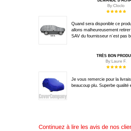
DEMANDE D'ACH
By:
Cloclo
Évaluation :
100%
Quand sera disponible ce prod
allons malheureusement retirer 
SAV du fournisseur n´est pas b
TRÈS BON PRODU
By:
Laure F.
Évaluation :
100%
Je vous remercie pour la livra
beaucoup plu. Superbe qualité e
Continuez à lire les avis de nos clien