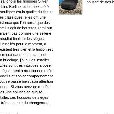
’ai choisi les housses Silver
housse de très b
ine Berline, et le choix a été
ouligner est la qualité du tissu :
es classiques, elles ont une
sistance que l’on remarque dès
me il s’agit de housses semi-sur
seraient pas comme une sellerie
résultat final sur les sièges
ai installés pour le moment, a
stent très bien et la finition est
e mieux dans tout cela, c’est
ricolage, j’ai pu les installer
les sont très intuitives à poser
ens également à mentionner le rôle
 conseils et son accompagnement
out se passe bien ; son attention
fférence. Si vous avez ce modèle
ez une solution de qualité,
nstaller, ces housses de sièges
is très contente du changement.