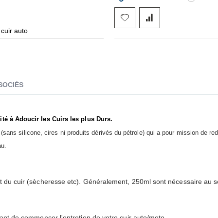
cuir auto
SOCIÉS
é à Adoucir les Cuirs les plus Durs.
(sans silicone, cires ni produits dérivés du pétrole) qui a pour mission de re
au.
t du cuir (sècheresse etc). Généralement, 250ml sont nécessaire au soi
vant de commencer l'entretien de votre cuir auto/moto.