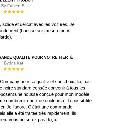
ELLENT PRODUIT
By:
Fabien B.
Évaluation :
100%
, solide et délicat avec les voitures. Je
ndement (housse sur mesure pour
lardo).
RANDE QUALITÉ POUR VOTRE FIERTÉ
By:
Ms Kat
Évaluation :
100%
rCompany pour sa qualité et son choix. Ici, pas
e noire standard censée convenir à tous les
proposent une housse conçue pour mon modèle
 de nombreux choix de couleurs et la possibilité
ser. Je l’adore. C’était une commande
ais elle a été traitée très rapidement. Ils
en. Vous ne serez pas déçu.