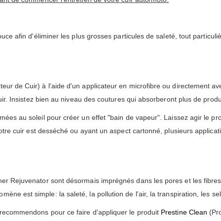
ouce afin d'éliminer les plus grosses particules de saleté, tout partic
eur de Cuir) à l'aide d'un applicateur en microfibre ou directement a
cuir. Insistez bien au niveau des coutures qui absorberont plus de produ
mées au soleil pour créer un effet "bain de vapeur". Laissez agir le pr
 votre cuir est desséché ou ayant un aspect cartonné, plusieurs applica
her Rejuvenator sont désormais imprégnés dans les pores et les fibres d
e est simple: la saleté, la pollution de l'air, la transpiration, les se
s recommendons pour ce faire d'appliquer le produit
Prestine Clean
(Pro