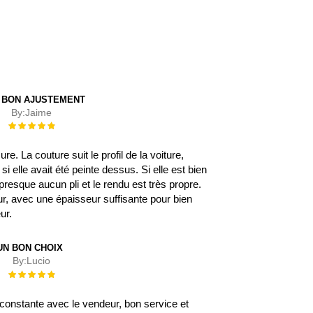
 BON AJUSTEMENT
By:
Jaime
Évaluation :
100%
. La couture suit le profil de la voiture,
 elle avait été peinte dessus. Si elle est bien
 a presque aucun pli et le rendu est très propre.
eur, avec une épaisseur suffisante pour bien
eur.
UN BON CHOIX
By:
Lucio
Évaluation :
100%
onstante avec le vendeur, bon service et