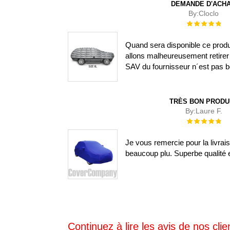
DEMANDE D'ACH
By:
Cloclo
Évaluation :
100%
Quand sera disponible ce prod
allons malheureusement retirer 
SAV du fournisseur n´est pas b
TRÈS BON PRODU
By:
Laure F.
Évaluation :
100%
Je vous remercie pour la livra
beaucoup plu. Superbe qualité e
Continuez à lire les avis de nos clien