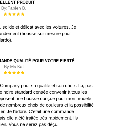
ELLENT PRODUIT
By:
Fabien B.
Évaluation :
100%
, solide et délicat avec les voitures. Je
ndement (housse sur mesure pour
lardo).
RANDE QUALITÉ POUR VOTRE FIERTÉ
By:
Ms Kat
Évaluation :
100%
rCompany pour sa qualité et son choix. Ici, pas
e noire standard censée convenir à tous les
proposent une housse conçue pour mon modèle
 de nombreux choix de couleurs et la possibilité
ser. Je l’adore. C’était une commande
ais elle a été traitée très rapidement. Ils
en. Vous ne serez pas déçu.