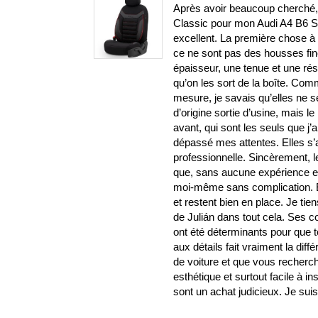
Après avoir beaucoup cherché, j
Classic pour mon Audi A4 B6 S-L
excellent. La première chose à s
ce ne sont pas des housses fin
épaisseur, une tenue et une ré
qu’on les sort de la boîte. Com
mesure, je savais qu’elles ne 
d’origine sortie d’usine, mais le 
avant, qui sont les seuls que j’
dépassé mes attentes. Elles s’aju
professionnelle. Sincèrement, l
que, sans aucune expérience en b
moi-même sans complication. El
et restent bien en place. Je ti
de Julián dans tout cela. Ses
ont été déterminants pour que t
aux détails fait vraiment la di
de voiture et que vous recherch
esthétique et surtout facile à i
sont un achat judicieux. Je su