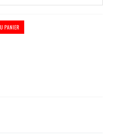
mbrillas a medida para Chevrolet
U PANIER