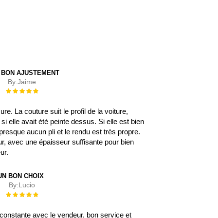
 BON AJUSTEMENT
By:
Jaime
Évaluation :
100%
. La couture suit le profil de la voiture,
 elle avait été peinte dessus. Si elle est bien
 a presque aucun pli et le rendu est très propre.
eur, avec une épaisseur suffisante pour bien
eur.
UN BON CHOIX
By:
Lucio
Évaluation :
100%
onstante avec le vendeur, bon service et