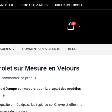
NNECTER
CONTACTEZ-NOUS
CRÉER UN COMPTE
articles
0
Cart
r
SOIRES
COMMENTAIRES CLIENTS
BLOG
rolet sur Mesure en Velours
à commenter ce produit
rs découpé sur mesure pour la plupart des modèles
ché.
alité et très épais, les tapis de sol Chevrolet offrent le
rs pair de vos sols.