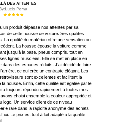
ELÀ DES ATTENTES
By:
Lucio Poma
Évaluation :
100%
 qu’un produit dépasse nos attentes par sa
 cas de cette housse de voiture. Ses qualités
 La qualité du matériau offre une sensation au
écédent. La housse épouse la voiture comme
rant jusqu’à la base, pneus compris, tout en
s ses lignes musclées. Elle se met en place en
 dans des espaces réduits. J’ai décidé de faire
l’arrière, ce qui crée un contraste élégant. Les
étroviseurs sont excellentes et facilitent la
la housse. Enfin, cette qualité est égalée par le
qui a toujours répondu rapidement à toutes mes
avons choisi ensemble la couleur appropriée et
 logo. Un service client de ce niveau
erle rare dans la rapidité anonyme des achats
’hui. Le prix est tout à fait adapté à la qualité
t.