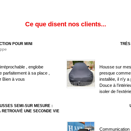
Ce que disent nos clients...
CTION POUR MINI
TRÈS
ippe
irréprochable , englobe
Housse sur mesure
 parfaitement à sa place ,
presque comme si
r Bien à vous
installée, il n’y
Douce à l’intéri
isoler de l’extéri
USSES SEMI-SUR MESURE :
) A RETROUVÉ UNE SECONDE VIE
Communication c