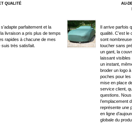
T QUALITÉ
AU-D
’adapte parfaitement et la
Il arrive parfois
la livraison a pris plus de temps
qualité. C’est le
ses rapides à chacune de mes
sont nombreuses.
uis très satisfait.
toucher sans pr
un gant, la couv
laissant visible
un instant, même
broder un logo à 
poches pour les r
mise en place de 
service client, 
questions. Nous 
l’emplacement du
représente une p
en ligne d’aujourd
globale du produi