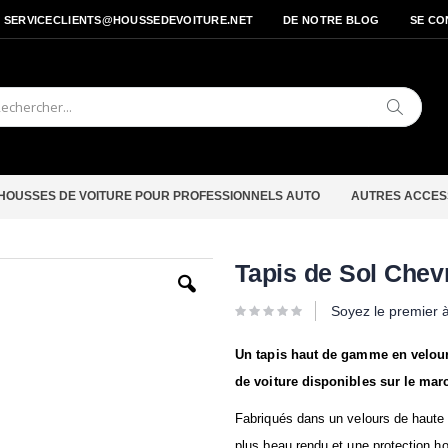
- SERVICECLIENTS@HOUSSEDEVOITURE.NET
DE NOTRE BLOG
SE CO
Cherche
HOUSSES DE VOITURE POUR PROFESSIONNELS AUTO
AUTRES ACCES
Passer
Tapis de Sol Chev
au
début
Soyez le premier 
de
la
Galerie
Un tapis haut de gamme en velou
d’images
de voiture disponibles sur le mar
Fabriqués dans un velours de haute qu
plus beau rendu et une protection ho