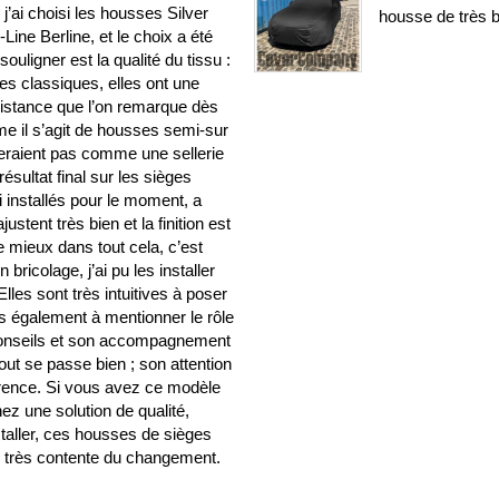
’ai choisi les housses Silver
housse de très b
ine Berline, et le choix a été
ouligner est la qualité du tissu :
es classiques, elles ont une
sistance que l’on remarque dès
me il s’agit de housses semi-sur
seraient pas comme une sellerie
résultat final sur les sièges
ai installés pour le moment, a
stent très bien et la finition est
e mieux dans tout cela, c’est
ricolage, j’ai pu les installer
les sont très intuitives à poser
ens également à mentionner le rôle
 conseils et son accompagnement
out se passe bien ; son attention
fférence. Si vous avez ce modèle
ez une solution de qualité,
nstaller, ces housses de sièges
is très contente du changement.