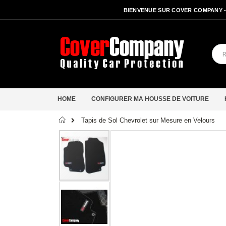
BIENVENUE SUR COVER COMPANY 
HOME
CONFIGURER MA HOUSSE DE VOITURE
Accueil
Tapis de Sol Chevrolet sur Mesure en Velours
Passer
à
la
fin
de
la
galerie
d’images