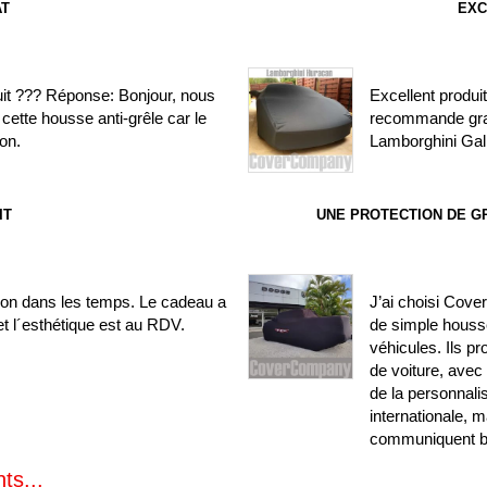
AT
EXC
uit ??? Réponse: Bonjour, nous
Excellent produit
cette housse anti-grêle car le
recommande gra
on.
Lamborghini Gal
IT
UNE PROTECTION DE G
ison dans les temps. Le cadeau a
J’ai choisi Cove
t l´esthétique est au RDV.
de simple houss
véhicules. Ils 
de voiture, avec
de la personnali
internationale, m
communiquent bi
ts...