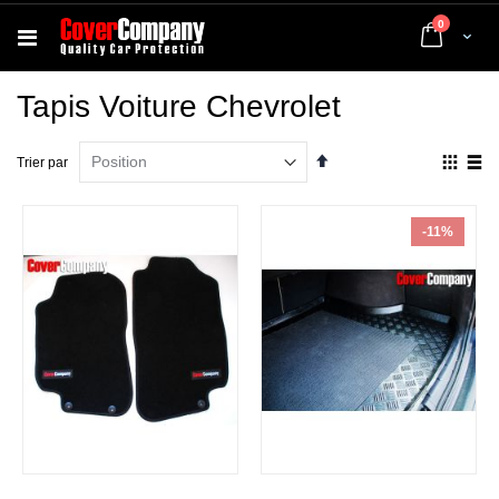
articles
0
Cart
Tapis Voiture Chevrolet
Par
Affich
Trier par
ordre
en
décroissant
Grille
List
-11%