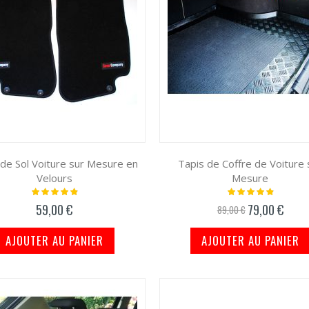
 de Sol Voiture sur Mesure en
Tapis de Coffre de Voiture 
Velours
Mesure
Notation:
Notation:
100%
100%
59,00 €
79,00 €
Prix
89,00 €
spécial
AJOUTER AU PANIER
AJOUTER AU PANIER