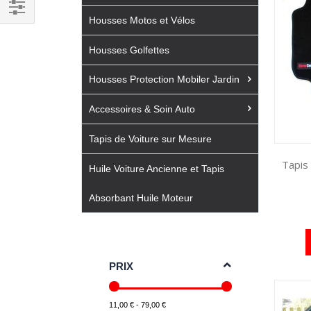
Housses Motos et Vélos
Filtrer
par
Housses Golfettes
Housses Protection Mobiler Jardin
Accessoires & Soin Auto
Tapis de Voiture sur Mesure
Tapis
Huile Voiture Ancienne et Tapis
Absorbant Huile Moteur
PRIX
11,00 € - 79,00 €