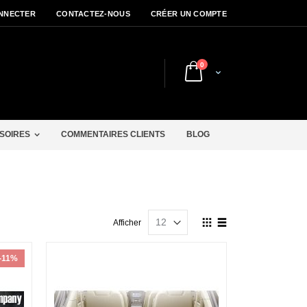
NNECTER
CONTACTEZ-NOUS
CRÉER UN COMPTE
articles
0
Cart
r
SOIRES
COMMENTAIRES CLIENTS
BLOG
Afficher
Afficher
en
Grille
Liste
-11%