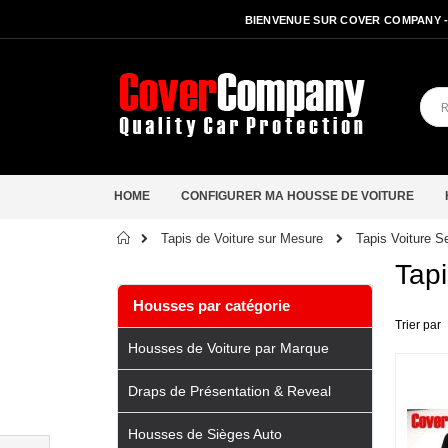
BIENVENUE SUR COVER COMPANY 
HOME
CONFIGURER MA HOUSSE DE VOITURE
Accueil
Tapis Voiture S
Tapis de Voiture sur Mesure
Tapi
Housses par catégorie
Trier par
Housses de Voiture par Marque
Draps de Présentation & Reveal
Housses de Sièges Auto