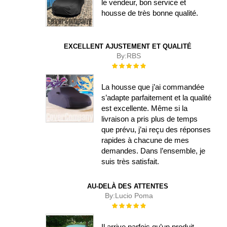
le vendeur, bon service et
housse de très bonne qualité.
EXCELLENT AJUSTEMENT ET QUALITÉ
By:
RBS
Évaluation :
100%
La housse que j’ai commandée
s’adapte parfaitement et la qualité
est excellente. Même si la
livraison a pris plus de temps
que prévu, j’ai reçu des réponses
rapides à chacune de mes
demandes. Dans l’ensemble, je
suis très satisfait.
AU-DELÀ DES ATTENTES
By:
Lucio Poma
Évaluation :
100%
Il arrive parfois qu’un produit