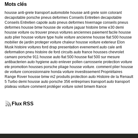
Mots clés
housse anti-grele
transport automobile
housse anti grele
soin colorant
decapotable
porsche
pneus deformes
Conseils Entretien decapotable
Conseils Entretien capote auto
pneus deformes hivernage
conseils pneus
deformes
housse bmw
housse de voiture jaguar
histoire bmw e30
demi
housse voiture
ou trouver pneus voitures anciennes
paiement facile housse
auto
plier housse voiture
type huile voiture ancienne
housse fiat 500
housse
mobilier de jardin
proteger voiture chaleur
housse voiture exterieur
Elon
Musk
histoire voitures ford
drap presentation evenement auto
cale anti
deformation pneu
histoire de ford
circuits auto france
housses chevrolet
camaro
porsche 911
housse auto fiat 500
housse fiat 500 sur mesure
antibacterien auto
hygiene auto
enlever pollen carrosserie
protection voiture
ete
promotion housses porsche
pliage housse voiture. comment plier housse
de voiture
concessionnaire honda
voiture investissement
Propriétaires
Range Rover
housse bmw m2
produits protection auto
Histoire de la Renault
5 Turbo
demi housse auto
porsche 356
entreprises transport auto
transport
plateau voiture
comment protéger voiture soleil
bmwm france
Flux RSS