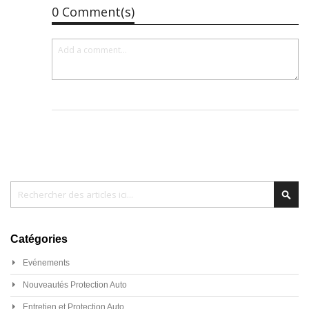
0 Comment(s)
Chercher
Cher
Catégories
Evénements
Nouveautés Protection Auto
Entretien et Protection Auto