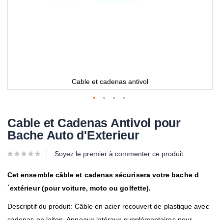
Cable et cadenas antivol
Cable et Cadenas Antivol pour
Bache Auto d'Exterieur
Soyez le premier à commenter ce produit
Cet ensemble c
â
ble et cadenas sécurisera votre bache d
´extérieur (pour voiture, moto ou golfette).
Descriptif du produit:
C
â
ble en acier recouvert
de plastique
avec
cadenas
en laiton. Annea
ux
latéraux supplémentaires
pour