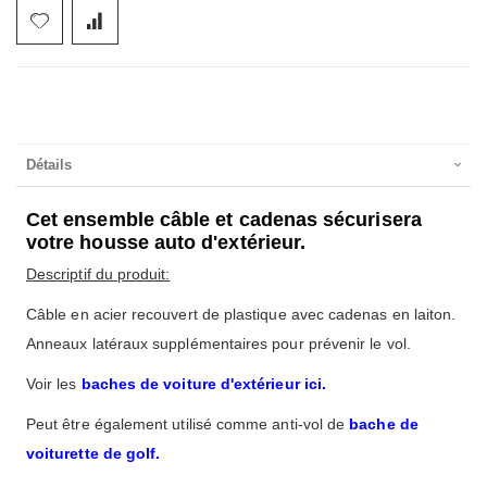
Détails
Cet ensemble c
â
ble et cadenas sécurisera
votre housse auto d'extérieur.
Descriptif du produit:
C
â
ble en acier recouvert
de plastique
avec cadenas
en laiton.
Annea
ux
latéraux supplémentaires
pour prévenir le vol
.
Voir les
baches de voiture d'extérieur ici.
Peut être également utilisé comme anti-vol de
bache
de
voiturette de golf.