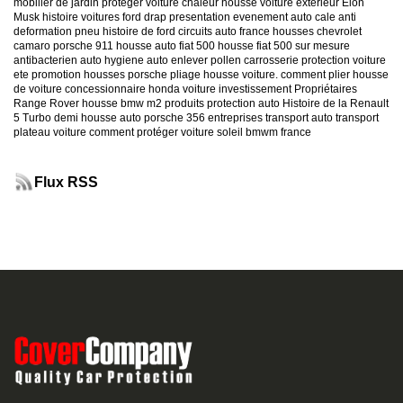
mobilier de jardin
proteger voiture chaleur
housse voiture exterieur
Elon
Musk
histoire voitures ford
drap presentation evenement auto
cale anti
deformation pneu
histoire de ford
circuits auto france
housses chevrolet
camaro
porsche 911
housse auto fiat 500
housse fiat 500 sur mesure
antibacterien auto
hygiene auto
enlever pollen carrosserie
protection voiture
ete
promotion housses porsche
pliage housse voiture. comment plier housse
de voiture
concessionnaire honda
voiture investissement
Propriétaires
Range Rover
housse bmw m2
produits protection auto
Histoire de la Renault
5 Turbo
demi housse auto
porsche 356
entreprises transport auto
transport
plateau voiture
comment protéger voiture soleil
bmwm france
Flux RSS