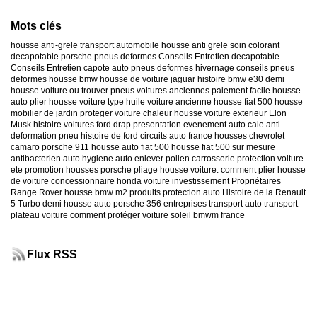
Mots clés
housse anti-grele
transport automobile
housse anti grele
soin colorant
decapotable
porsche
pneus deformes
Conseils Entretien decapotable
Conseils Entretien capote auto
pneus deformes hivernage
conseils pneus
deformes
housse bmw
housse de voiture jaguar
histoire bmw e30
demi
housse voiture
ou trouver pneus voitures anciennes
paiement facile housse
auto
plier housse voiture
type huile voiture ancienne
housse fiat 500
housse
mobilier de jardin
proteger voiture chaleur
housse voiture exterieur
Elon
Musk
histoire voitures ford
drap presentation evenement auto
cale anti
deformation pneu
histoire de ford
circuits auto france
housses chevrolet
camaro
porsche 911
housse auto fiat 500
housse fiat 500 sur mesure
antibacterien auto
hygiene auto
enlever pollen carrosserie
protection voiture
ete
promotion housses porsche
pliage housse voiture. comment plier housse
de voiture
concessionnaire honda
voiture investissement
Propriétaires
Range Rover
housse bmw m2
produits protection auto
Histoire de la Renault
5 Turbo
demi housse auto
porsche 356
entreprises transport auto
transport
plateau voiture
comment protéger voiture soleil
bmwm france
Flux RSS