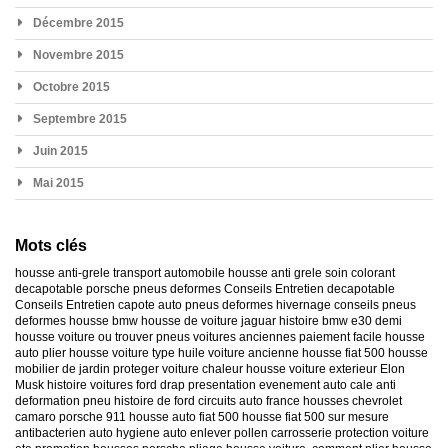
Décembre 2015
Novembre 2015
Octobre 2015
Septembre 2015
Juin 2015
Mai 2015
Mots clés
housse anti-grele
transport automobile
housse anti grele
soin colorant
decapotable
porsche
pneus deformes
Conseils Entretien decapotable
Conseils Entretien capote auto
pneus deformes hivernage
conseils pneus
deformes
housse bmw
housse de voiture jaguar
histoire bmw e30
demi
housse voiture
ou trouver pneus voitures anciennes
paiement facile housse
auto
plier housse voiture
type huile voiture ancienne
housse fiat 500
housse
mobilier de jardin
proteger voiture chaleur
housse voiture exterieur
Elon
Musk
histoire voitures ford
drap presentation evenement auto
cale anti
deformation pneu
histoire de ford
circuits auto france
housses chevrolet
camaro
porsche 911
housse auto fiat 500
housse fiat 500 sur mesure
antibacterien auto
hygiene auto
enlever pollen carrosserie
protection voiture