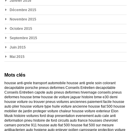
Janvier 2016
Décembre 2015
Novembre 2015
Octobre 2015
Septembre 2015
Juin 2015
Mai 2015
Mots clés
housse anti-grele
transport automobile
housse anti grele
soin colorant
decapotable
porsche
pneus deformes
Conseils Entretien decapotable
Conseils Entretien capote auto
pneus deformes hivernage
conseils pneus
deformes
housse bmw
housse de voiture jaguar
histoire bmw e30
demi
housse voiture
ou trouver pneus voitures anciennes
paiement facile housse
auto
plier housse voiture
type huile voiture ancienne
housse fiat 500
housse
mobilier de jardin
proteger voiture chaleur
housse voiture exterieur
Elon
Musk
histoire voitures ford
drap presentation evenement auto
cale anti
deformation pneu
histoire de ford
circuits auto france
housses chevrolet
camaro
porsche 911
housse auto fiat 500
housse fiat 500 sur mesure
antibacterien auto
hygiene auto
enlever pollen carrosserie
protection voiture