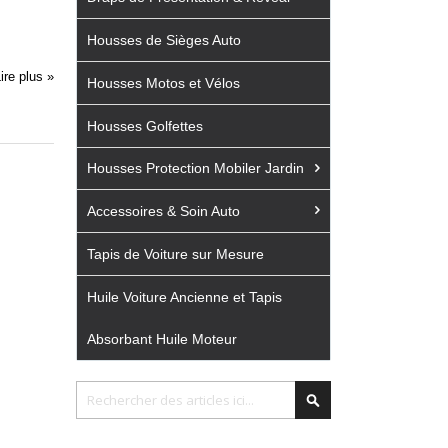
Housses de Sièges Auto
ire plus »
Housses Motos et Vélos
Housses Golfettes
Housses Protection Mobiler Jardin
Accessoires & Soin Auto
Tapis de Voiture sur Mesure
Huile Voiture Ancienne et Tapis
Absorbant Huile Moteur
Chercher
Chercher