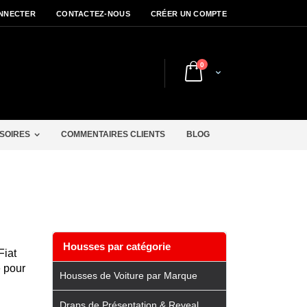
NNECTER
CONTACTEZ-NOUS
CRÉER UN COMPTE
articles
0
Cart
r
SOIRES
COMMENTAIRES CLIENTS
BLOG
Housses par catégorie
Fiat
 pour
Housses de Voiture par Marque
Draps de Présentation & Reveal