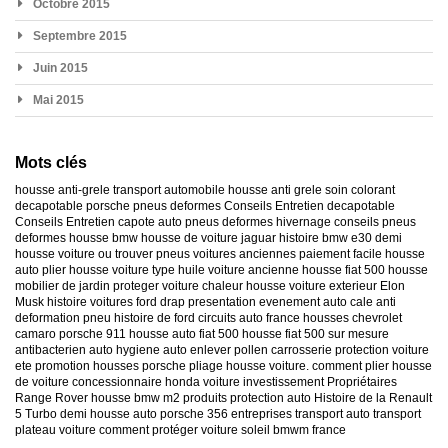
Octobre 2015
Septembre 2015
Juin 2015
Mai 2015
Mots clés
housse anti-grele
transport automobile
housse anti grele
soin colorant
decapotable
porsche
pneus deformes
Conseils Entretien decapotable
Conseils Entretien capote auto
pneus deformes hivernage
conseils pneus
deformes
housse bmw
housse de voiture jaguar
histoire bmw e30
demi
housse voiture
ou trouver pneus voitures anciennes
paiement facile housse
auto
plier housse voiture
type huile voiture ancienne
housse fiat 500
housse
mobilier de jardin
proteger voiture chaleur
housse voiture exterieur
Elon
Musk
histoire voitures ford
drap presentation evenement auto
cale anti
deformation pneu
histoire de ford
circuits auto france
housses chevrolet
camaro
porsche 911
housse auto fiat 500
housse fiat 500 sur mesure
antibacterien auto
hygiene auto
enlever pollen carrosserie
protection voiture
ete
promotion housses porsche
pliage housse voiture. comment plier housse
de voiture
concessionnaire honda
voiture investissement
Propriétaires
Range Rover
housse bmw m2
produits protection auto
Histoire de la Renault
5 Turbo
demi housse auto
porsche 356
entreprises transport auto
transport
plateau voiture
comment protéger voiture soleil
bmwm france