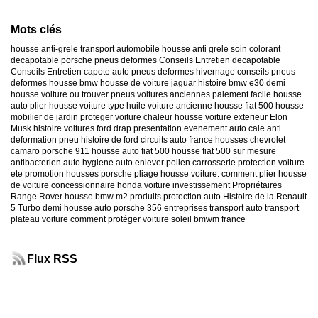
Mots clés
housse anti-grele
transport automobile
housse anti grele
soin colorant
decapotable
porsche
pneus deformes
Conseils Entretien decapotable
Conseils Entretien capote auto
pneus deformes hivernage
conseils pneus
deformes
housse bmw
housse de voiture jaguar
histoire bmw e30
demi
housse voiture
ou trouver pneus voitures anciennes
paiement facile housse
auto
plier housse voiture
type huile voiture ancienne
housse fiat 500
housse
mobilier de jardin
proteger voiture chaleur
housse voiture exterieur
Elon
Musk
histoire voitures ford
drap presentation evenement auto
cale anti
deformation pneu
histoire de ford
circuits auto france
housses chevrolet
camaro
porsche 911
housse auto fiat 500
housse fiat 500 sur mesure
antibacterien auto
hygiene auto
enlever pollen carrosserie
protection voiture
ete
promotion housses porsche
pliage housse voiture. comment plier housse
de voiture
concessionnaire honda
voiture investissement
Propriétaires
Range Rover
housse bmw m2
produits protection auto
Histoire de la Renault
5 Turbo
demi housse auto
porsche 356
entreprises transport auto
transport
plateau voiture
comment protéger voiture soleil
bmwm france
Flux RSS