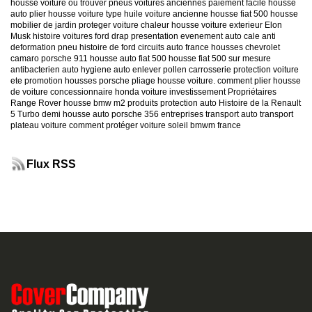
housse voiture
ou trouver pneus voitures anciennes
paiement facile housse
auto
plier housse voiture
type huile voiture ancienne
housse fiat 500
housse
mobilier de jardin
proteger voiture chaleur
housse voiture exterieur
Elon
Musk
histoire voitures ford
drap presentation evenement auto
cale anti
deformation pneu
histoire de ford
circuits auto france
housses chevrolet
camaro
porsche 911
housse auto fiat 500
housse fiat 500 sur mesure
antibacterien auto
hygiene auto
enlever pollen carrosserie
protection voiture
ete
promotion housses porsche
pliage housse voiture. comment plier housse
de voiture
concessionnaire honda
voiture investissement
Propriétaires
Range Rover
housse bmw m2
produits protection auto
Histoire de la Renault
5 Turbo
demi housse auto
porsche 356
entreprises transport auto
transport
plateau voiture
comment protéger voiture soleil
bmwm france
Flux RSS