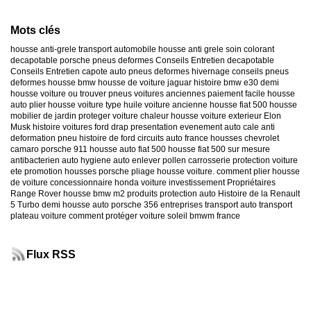
Mots clés
housse anti-grele
transport automobile
housse anti grele
soin colorant
decapotable
porsche
pneus deformes
Conseils Entretien decapotable
Conseils Entretien capote auto
pneus deformes hivernage
conseils pneus
deformes
housse bmw
housse de voiture jaguar
histoire bmw e30
demi
housse voiture
ou trouver pneus voitures anciennes
paiement facile housse
auto
plier housse voiture
type huile voiture ancienne
housse fiat 500
housse
mobilier de jardin
proteger voiture chaleur
housse voiture exterieur
Elon
Musk
histoire voitures ford
drap presentation evenement auto
cale anti
deformation pneu
histoire de ford
circuits auto france
housses chevrolet
camaro
porsche 911
housse auto fiat 500
housse fiat 500 sur mesure
antibacterien auto
hygiene auto
enlever pollen carrosserie
protection voiture
ete
promotion housses porsche
pliage housse voiture. comment plier housse
de voiture
concessionnaire honda
voiture investissement
Propriétaires
Range Rover
housse bmw m2
produits protection auto
Histoire de la Renault
5 Turbo
demi housse auto
porsche 356
entreprises transport auto
transport
plateau voiture
comment protéger voiture soleil
bmwm france
Flux RSS