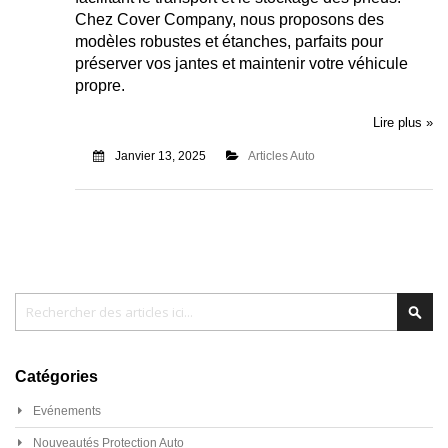
Chez Cover Company, nous proposons des
modèles robustes et étanches, parfaits pour
préserver vos jantes et maintenir votre véhicule
propre.
Lire plus »
Janvier 13, 2025
Articles Auto
Chercher
Cher
Catégories
Evénements
Nouveautés Protection Auto