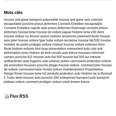
Mots clés
housse anti-grele
transport automobile
housse anti grele
soin colorant
decapotable
porsche
pneus deformes
Conseils Entretien decapotable
Conseils Entretien capote auto
pneus deformes hivernage
conseils pneus
deformes
housse bmw
housse de voiture jaguar
histoire bmw e30
demi
housse voiture
ou trouver pneus voitures anciennes
paiement facile housse
auto
plier housse voiture
type huile voiture ancienne
housse fiat 500
housse
mobilier de jardin
proteger voiture chaleur
housse voiture exterieur
Elon
Musk
histoire voitures ford
drap presentation evenement auto
cale anti
deformation pneu
histoire de ford
circuits auto france
housses chevrolet
camaro
porsche 911
housse auto fiat 500
housse fiat 500 sur mesure
antibacterien auto
hygiene auto
enlever pollen carrosserie
protection voiture
ete
promotion housses porsche
pliage housse voiture. comment plier housse
de voiture
concessionnaire honda
voiture investissement
Propriétaires
Range Rover
housse bmw m2
produits protection auto
Histoire de la Renault
5 Turbo
demi housse auto
porsche 356
entreprises transport auto
transport
plateau voiture
comment protéger voiture soleil
bmwm france
Flux RSS