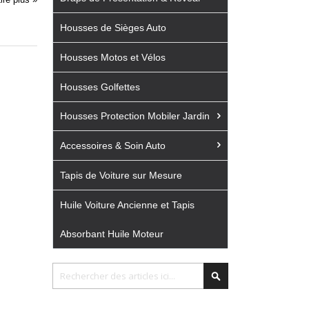
Housses de Sièges Auto
Housses Motos et Vélos
Housses Golfettes
Housses Protection Mobiler Jardin
Accessoires & Soin Auto
Tapis de Voiture sur Mesure
Huile Voiture Ancienne et Tapis
Absorbant Huile Moteur
Chercher
Chercher