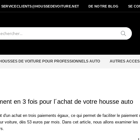
- SERVICECLIENTS@HOUSSEDEVOITURE.NET
DE NOTRE BLOG
SE CO
Cherche
HOUSSES DE VOITURE POUR PROFESSIONNELS AUTO
AUTRES ACCES
ment en 3 fois pour l´achat de votre housse auto
oût d'un achat en trois paiements égaux, ce qui permet de faciliter le paiement 
ur voiture, dès 53 euros par mois. Dans cet article, nous allons examiner les
rs.
L