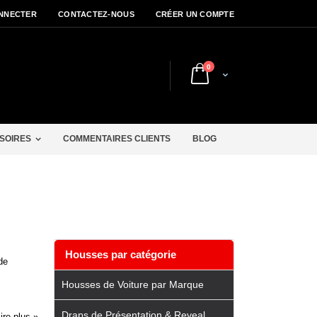
NNECTER
CONTACTEZ-NOUS
CRÉER UN COMPTE
articles
0
Cart
r
SOIRES
COMMENTAIRES CLIENTS
BLOG
Housses par catégorie
de
Housses de Voiture par Marque
Draps de Présentation & Reveal
ire plus »