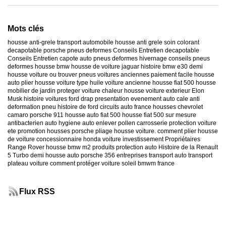
Mots clés
housse anti-grele
transport automobile
housse anti grele
soin colorant
decapotable
porsche
pneus deformes
Conseils Entretien decapotable
Conseils Entretien capote auto
pneus deformes hivernage
conseils pneus
deformes
housse bmw
housse de voiture jaguar
histoire bmw e30
demi
housse voiture
ou trouver pneus voitures anciennes
paiement facile housse
auto
plier housse voiture
type huile voiture ancienne
housse fiat 500
housse
mobilier de jardin
proteger voiture chaleur
housse voiture exterieur
Elon
Musk
histoire voitures ford
drap presentation evenement auto
cale anti
deformation pneu
histoire de ford
circuits auto france
housses chevrolet
camaro
porsche 911
housse auto fiat 500
housse fiat 500 sur mesure
antibacterien auto
hygiene auto
enlever pollen carrosserie
protection voiture
ete
promotion housses porsche
pliage housse voiture. comment plier housse
de voiture
concessionnaire honda
voiture investissement
Propriétaires
Range Rover
housse bmw m2
produits protection auto
Histoire de la Renault
5 Turbo
demi housse auto
porsche 356
entreprises transport auto
transport
plateau voiture
comment protéger voiture soleil
bmwm france
Flux RSS