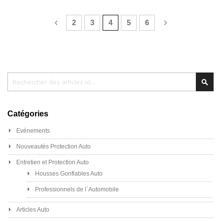
Page
Page
Précédent
Page
Page
Vous lisez actuellement la page
Page
Page
Page
Suivant
2
3
4
5
6
Chercher
Cher
Catégories
Evénements
Nouveautés Protection Auto
Entretien et Protection Auto
Housses Gonflables Auto
Professionnels de l´Automobile
Articles Auto