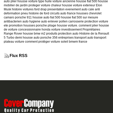
auto
plier housse voiture
type huile voiture ancienne
housse fiat 500
housse
mobilier de jardin
proteger voiture chaleur
housse voiture exterieur
Elon
Musk
histoire voitures ford
drap presentation evenement auto
cale anti
deformation pneu
histoire de ford
circuits auto france
housses chevrolet
camaro
porsche 911
housse auto fiat 500
housse fiat 500 sur mesure
antibacterien auto
hygiene auto
enlever pollen carrosserie
protection voiture
ete
promotion housses porsche
pliage housse voiture. comment plier housse
de voiture
concessionnaire honda
voiture investissement
Propriétaires
Range Rover
housse bmw m2
produits protection auto
Histoire de la Renault
5 Turbo
demi housse auto
porsche 356
entreprises transport auto
transport
plateau voiture
comment protéger voiture soleil
bmwm france
Flux RSS