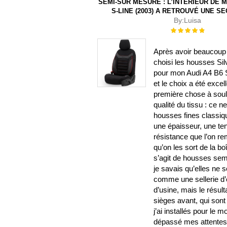
SEMI-SUR MESURE : L’INTÉRIEUR DE M
S-LINE (2003) A RETROUVÉ UNE S
By:
Luisa
Évaluation :
100%
Après avoir beaucoup 
choisi les housses Sil
pour mon Audi A4 B6 S
et le choix a été excel
première chose à souli
qualité du tissu : ce n
housses fines classiqu
une épaisseur, une te
résistance que l’on r
qu’on les sort de la b
s’agit de housses sem
je savais qu’elles ne 
comme une sellerie d’o
d’usine, mais le résulta
sièges avant, qui sont
j’ai installés pour le 
dépassé mes attentes.