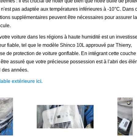
rêmes : Il est crucial de noter que bien que notre bulle de prote
lle n'est pas adaptée aux températures inférieures à -10°C. Dans 
utions supplémentaires peuvent être nécessaires pour assurer la
icule.
votre voiture dans les régions à haute humidité est un investis
teur fiable, tel que le modèle Shinco 10L approuvé par Thierry,
se de protection de voiture gonflable. En intégrant cette couche
tre assuré que votre précieuse possession est à l'abri des élé
il des années.
able extérieure ici.