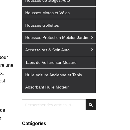
Housses de Sièges Auto
Housses Motos et Vélos
Housses Golfettes
Housses Protection Mobiler Jardin
Accessoires & Soin Auto
pour
Tapis de Voiture sur Mesure
tre une
x.
Huile Voiture Ancienne et Tapis
est
Absorbant Huile Moteur
Chercher
Chercher
 de
e
Catégories
s