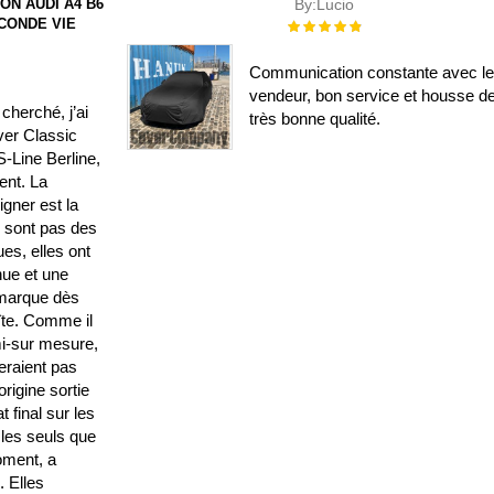
ON AUDI A4 B6
By:
Lucio
ECONDE VIE
Évaluation :
100%
Communication constante avec l
vendeur, bon service et housse d
cherché, j’ai
très bonne qualité.
ver Classic
-Line Berline,
lent. La
gner est la
e sont pas des
es, elles ont
nue et une
emarque dès
oîte. Comme il
i-sur mesure,
seraient pas
rigine sortie
t final sur les
 les seuls que
moment, a
 Elles