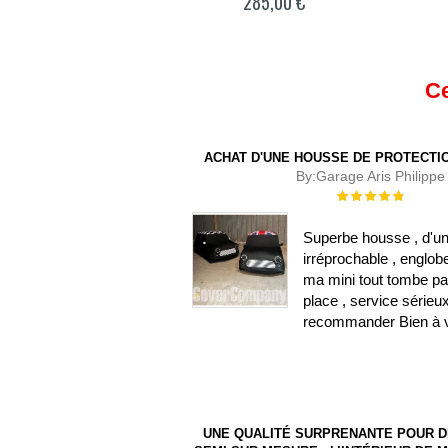
285,00 €
Ce
ACHAT D'UNE HOUSSE DE PROTECTIO
By:
Garage Aris Philippe
Évaluation :
100%
Superbe housse , d'un
irréprochable , englob
ma mini tout tombe pa
place , service sérieu
recommander Bien à 
UNE QUALITÉ SURPRENANTE POUR 