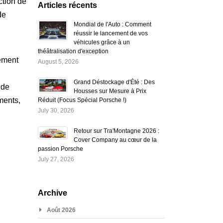
ction de
Articles récents
de
Mondial de l'Auto : Comment
réussir le lancement de vos
véhicules grâce à un
théâtralisation d'exception
sement
August 5, 2026
Grand Déstockage d'Été : Des
 de
Housses sur Mesure à Prix
ments,
Réduit (Focus Spécial Porsche !)
July 30, 2026
Retour sur Tra'Montagne 2026 :
Cover Company au cœur de la
passion Porsche
July 27, 2026
Archive
Août 2026