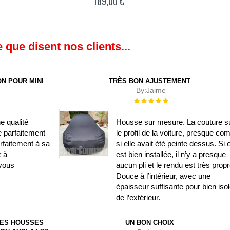
189,00 €
 que disent nos clients...
N POUR MINI
TRÈS BON AJUSTEMENT
By:
Jaime
Évaluation :
100%
e qualité
Housse sur mesure. La couture su
e parfaitement
le profil de la voiture, presque c
rfaitement à sa
si elle avait été peinte dessus. Si e
x à
est bien installée, il n’y a presque
vous
aucun pli et le rendu est très propr
Douce à l’intérieur, avec une
épaisseur suffisante pour bien isol
de l’extérieur.
DES HOUSSES
UN BON CHOIX