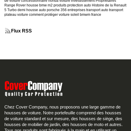
de voiture
concessionnaire honda
voiture investissement
Propriétaires
Range Rover
housse bmw m2
produits protection auto
Histoire de la Renault
5 Turbo
demi housse auto
porsche 356
entreprises transport auto
transport
plateau voiture
comment protéger voiture soleil
bmwm france
Flux RSS
Chez Cover Company, nous proposons une large gamme de
housses de voiture. Notre portefeuille comprend des housses
de voiture standard et sur mesure, des housses de siège, des
housses de mobilier de jardin, des housses de moto et autres.
Tous nos produits sont fabriqués à la main et en utilisant un