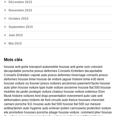
Décembre 2015
Novembre 2015
Octobre 2015
Septembre 2015
Juin 2015
Mai 2015
Mots clés
housse anti-grele
transport automobile
housse anti grele
soin colorant
decapotable
porsche
pneus deformes
Conseils Entretien decapotable
Conseils Entretien capote auto
pneus deformes hivernage
conseils pneus
deformes
housse bmw
housse de voiture jaguar
histoire bmw e30
demi
housse voiture
ou trouver pneus voitures anciennes
paiement facile housse
auto
plier housse voiture
type huile voiture ancienne
housse fiat 500
housse
mobilier de jardin
proteger voiture chaleur
housse voiture exterieur
Elon
Musk
histoire voitures ford
drap presentation evenement auto
cale anti
deformation pneu
histoire de ford
circuits auto france
housses chevrolet
camaro
porsche 911
housse auto fiat 500
housse fiat 500 sur mesure
antibacterien auto
hygiene auto
enlever pollen carrosserie
protection voiture
ete
promotion housses porsche
pliage housse voiture. comment plier housse