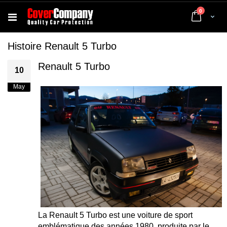
articles
0
Cart
Histoire Renault 5 Turbo
Renault 5 Turbo
10
May
La Renault 5 Turbo est une voiture de sport
emblématique des années 1980, produite par le