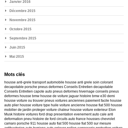
Janvier 2016
Décembre 2015
Novembre 2015
Octobre 2015
Septembre 2015
Juin 2015
Mai 2015
Mots clés
housse anti-grele
transport automobile
housse anti grele
soin colorant
decapotable
porsche
pneus deformes
Conseils Entretien decapotable
Conseils Entretien capote auto
pneus deformes hivernage
conseils pneus
deformes
housse bmw
housse de voiture jaguar
histoire bmw e30
demi
housse voiture
ou trouver pneus voitures anciennes
paiement facile housse
auto
plier housse voiture
type huile voiture ancienne
housse fiat 500
housse
mobilier de jardin
proteger voiture chaleur
housse voiture exterieur
Elon
Musk
histoire voitures ford
drap presentation evenement auto
cale anti
deformation pneu
histoire de ford
circuits auto france
housses chevrolet
camaro
porsche 911
housse auto fiat 500
housse fiat 500 sur mesure