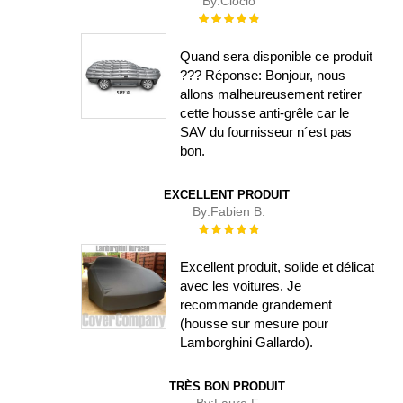
By:
Cloclo
Évaluation :
100%
Quand sera disponible ce produit
??? Réponse: Bonjour, nous
allons malheureusement retirer
cette housse anti-grêle car le
SAV du fournisseur n´est pas
bon.
EXCELLENT PRODUIT
By:
Fabien B.
Évaluation :
100%
Excellent produit, solide et délicat
avec les voitures. Je
recommande grandement
(housse sur mesure pour
Lamborghini Gallardo).
TRÈS BON PRODUIT
By:
Laure F.