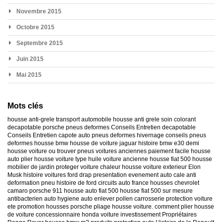
Novembre 2015
Octobre 2015
Septembre 2015
Juin 2015
Mai 2015
Mots clés
housse anti-grele
transport automobile
housse anti grele
soin colorant
decapotable
porsche
pneus deformes
Conseils Entretien decapotable
Conseils Entretien capote auto
pneus deformes hivernage
conseils pneus
deformes
housse bmw
housse de voiture jaguar
histoire bmw e30
demi
housse voiture
ou trouver pneus voitures anciennes
paiement facile housse
auto
plier housse voiture
type huile voiture ancienne
housse fiat 500
housse
mobilier de jardin
proteger voiture chaleur
housse voiture exterieur
Elon
Musk
histoire voitures ford
drap presentation evenement auto
cale anti
deformation pneu
histoire de ford
circuits auto france
housses chevrolet
camaro
porsche 911
housse auto fiat 500
housse fiat 500 sur mesure
antibacterien auto
hygiene auto
enlever pollen carrosserie
protection voiture
ete
promotion housses porsche
pliage housse voiture. comment plier housse
de voiture
concessionnaire honda
voiture investissement
Propriétaires