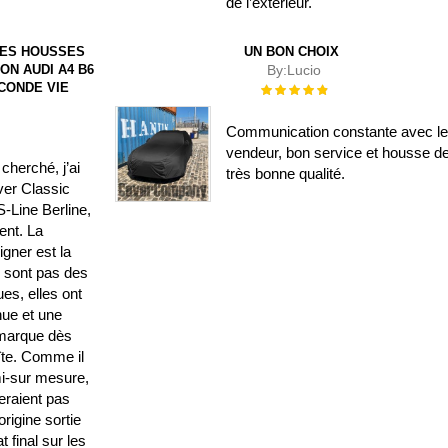
de l’extérieur.
DES HOUSSES
UN BON CHOIX
ON AUDI A4 B6
By:
Lucio
ECONDE VIE
Évaluation :
100%
Communication constante avec l
vendeur, bon service et housse d
cherché, j’ai
très bonne qualité.
ver Classic
-Line Berline,
lent. La
gner est la
e sont pas des
es, elles ont
nue et une
emarque dès
oîte. Comme il
i-sur mesure,
seraient pas
rigine sortie
t final sur les