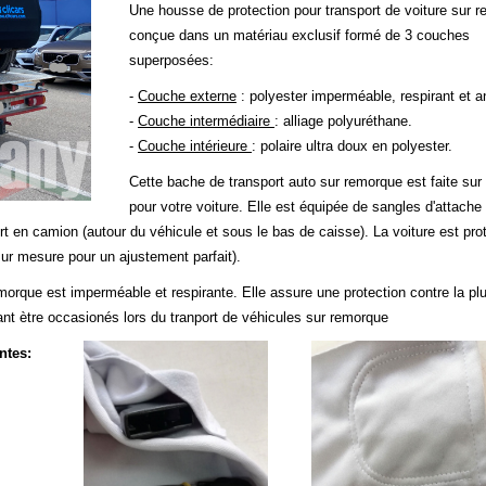
Une housse de protection pour transport de voiture sur 
conçue dans un matériau exclusif formé de 3 couches
superposées:
-
Couche externe
: polyester imperméable, respirant et a
-
Couche intermédiaire
: alliage polyuréthane.
-
Couche intérieure
: polaire ultra doux en polyester.
Cette bache de transport auto sur remorque est faite su
pour votre voiture. Elle est équipée de sangles d'attache
rt en camion (autour du véhicule et sous le bas de caisse). La voiture est pro
ur mesure pour un ajustement parfait).
orque est imperméable et respirante. Elle assure une protection contre la plu
nt ètre occasionés lors du tranport de véhicules sur remorque
ntes: