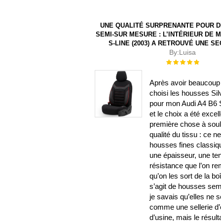
UNE QUALITÉ SURPRENANTE POUR 
SEMI-SUR MESURE : L’INTÉRIEUR DE M
S-LINE (2003) A RETROUVÉ UNE S
By:
Luisa
Évaluation :
100%
Après avoir beaucoup 
choisi les housses Sil
pour mon Audi A4 B6 S
et le choix a été excel
première chose à souli
qualité du tissu : ce n
housses fines classiqu
une épaisseur, une te
résistance que l’on r
qu’on les sort de la b
s’agit de housses sem
je savais qu’elles ne 
comme une sellerie d’o
d’usine, mais le résulta