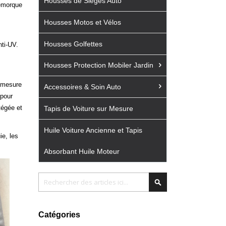
Housses de Sièges Auto
remorque
Housses Motos et Vélos
Housses Golfettes
nti-UV.
Housses Protection Mobiler Jardin
r mesure
Accessoires & Soin Auto
 pour
tégée et
Tapis de Voiture sur Mesure
Huile Voiture Ancienne et Tapis
ie, les
Absorbant Huile Moteur
Chercher
Chercher
Catégories