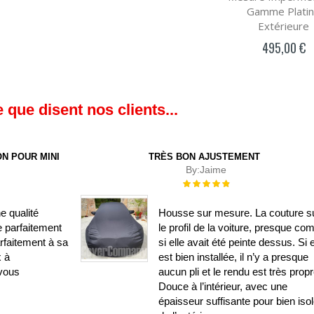
Gamme Plati
Extérieure
495,00 €
 que disent nos clients...
N POUR MINI
TRÈS BON AJUSTEMENT
By:
Jaime
Évaluation :
100%
e qualité
Housse sur mesure. La couture su
e parfaitement
le profil de la voiture, presque c
rfaitement à sa
si elle avait été peinte dessus. Si e
x à
est bien installée, il n’y a presque
vous
aucun pli et le rendu est très propr
Douce à l’intérieur, avec une
épaisseur suffisante pour bien isol