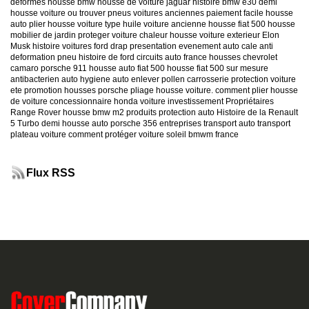
deformes
housse bmw
housse de voiture jaguar
histoire bmw e30
demi
housse voiture
ou trouver pneus voitures anciennes
paiement facile housse
auto
plier housse voiture
type huile voiture ancienne
housse fiat 500
housse
mobilier de jardin
proteger voiture chaleur
housse voiture exterieur
Elon
Musk
histoire voitures ford
drap presentation evenement auto
cale anti
deformation pneu
histoire de ford
circuits auto france
housses chevrolet
camaro
porsche 911
housse auto fiat 500
housse fiat 500 sur mesure
antibacterien auto
hygiene auto
enlever pollen carrosserie
protection voiture
ete
promotion housses porsche
pliage housse voiture. comment plier housse
de voiture
concessionnaire honda
voiture investissement
Propriétaires
Range Rover
housse bmw m2
produits protection auto
Histoire de la Renault
5 Turbo
demi housse auto
porsche 356
entreprises transport auto
transport
plateau voiture
comment protéger voiture soleil
bmwm france
Flux RSS