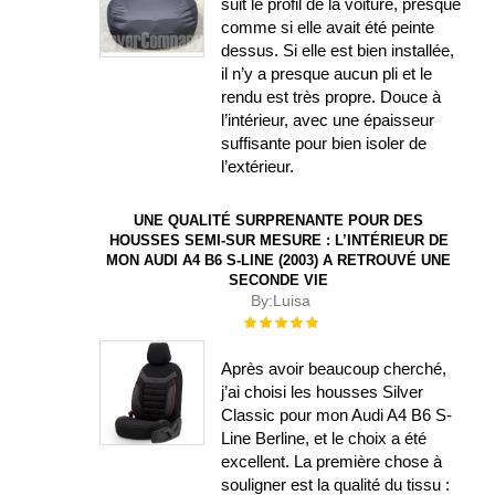
suit le profil de la voiture, presque
comme si elle avait été peinte
dessus. Si elle est bien installée,
il n’y a presque aucun pli et le
rendu est très propre. Douce à
l’intérieur, avec une épaisseur
suffisante pour bien isoler de
l’extérieur.
UNE QUALITÉ SURPRENANTE POUR DES
HOUSSES SEMI-SUR MESURE : L’INTÉRIEUR DE
MON AUDI A4 B6 S-LINE (2003) A RETROUVÉ UNE
SECONDE VIE
By:
Luisa
Évaluation :
100%
Après avoir beaucoup cherché,
j’ai choisi les housses Silver
Classic pour mon Audi A4 B6 S-
Line Berline, et le choix a été
excellent. La première chose à
souligner est la qualité du tissu :