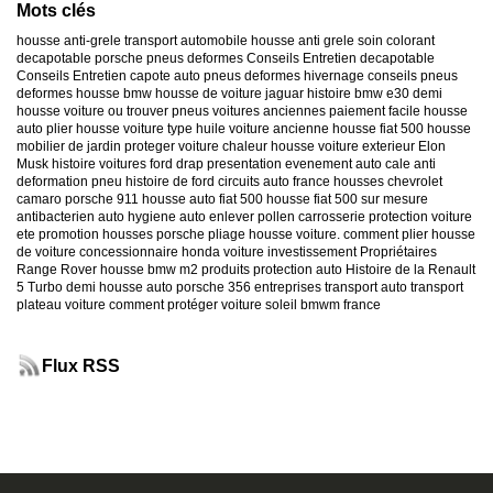
Mots clés
housse anti-grele
transport automobile
housse anti grele
soin colorant
decapotable
porsche
pneus deformes
Conseils Entretien decapotable
Conseils Entretien capote auto
pneus deformes hivernage
conseils pneus
deformes
housse bmw
housse de voiture jaguar
histoire bmw e30
demi
housse voiture
ou trouver pneus voitures anciennes
paiement facile housse
auto
plier housse voiture
type huile voiture ancienne
housse fiat 500
housse
mobilier de jardin
proteger voiture chaleur
housse voiture exterieur
Elon
Musk
histoire voitures ford
drap presentation evenement auto
cale anti
deformation pneu
histoire de ford
circuits auto france
housses chevrolet
camaro
porsche 911
housse auto fiat 500
housse fiat 500 sur mesure
antibacterien auto
hygiene auto
enlever pollen carrosserie
protection voiture
ete
promotion housses porsche
pliage housse voiture. comment plier housse
de voiture
concessionnaire honda
voiture investissement
Propriétaires
Range Rover
housse bmw m2
produits protection auto
Histoire de la Renault
5 Turbo
demi housse auto
porsche 356
entreprises transport auto
transport
plateau voiture
comment protéger voiture soleil
bmwm france
Flux RSS