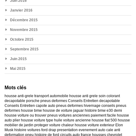
Juin 2016
Janvier 2016
Décembre 2015
Novembre 2015
Octobre 2015
Septembre 2015
Juin 2015
Mai 2015
Mots clés
housse anti-grele
transport automobile
housse anti grele
soin colorant
decapotable
porsche
pneus deformes
Conseils Entretien decapotable
Conseils Entretien capote auto
pneus deformes hivernage
conseils pneus
deformes
housse bmw
housse de voiture jaguar
histoire bmw e30
demi
housse voiture
ou trouver pneus voitures anciennes
paiement facile housse
auto
plier housse voiture
type huile voiture ancienne
housse fiat 500
housse
mobilier de jardin
proteger voiture chaleur
housse voiture exterieur
Elon
Musk
histoire voitures ford
drap presentation evenement auto
cale anti
deformation pneu
histoire de ford
circuits auto france
housses chevrolet