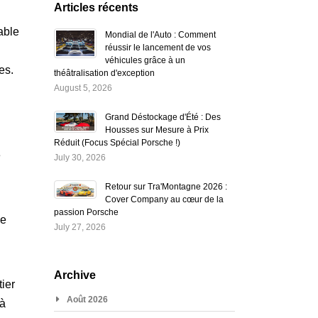
Articles récents
able
Mondial de l'Auto : Comment
réussir le lancement de vos
véhicules grâce à un
es.
théâtralisation d'exception
August 5, 2026
Grand Déstockage d'Été : Des
Housses sur Mesure à Prix
Réduit (Focus Spécial Porsche !)
e
July 30, 2026
Retour sur Tra'Montagne 2026 :
Cover Company au cœur de la
passion Porsche
de
July 27, 2026
Archive
ier
Août 2026
 à