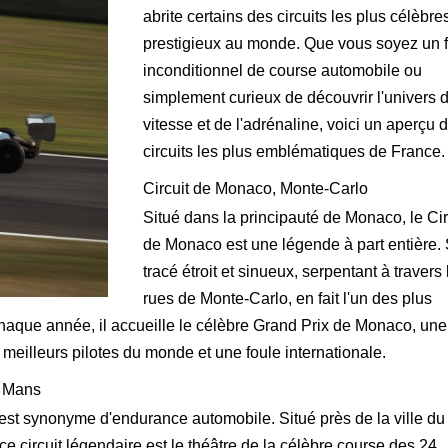
abrite certains des circuits les plus célèbre
prestigieux au monde. Que vous soyez un 
inconditionnel de course automobile ou
simplement curieux de découvrir l'univers d
vitesse et de l'adrénaline, voici un aperçu 
circuits les plus emblématiques de France.
Circuit de Monaco, Monte-Carlo
Situé dans la principauté de Monaco, le Cir
de Monaco est une légende à part entière.
tracé étroit et sinueux, serpentant à travers 
rues de Monte-Carlo, en fait l'un des plus
haque année, il accueille le célèbre Grand Prix de Monaco, une
 meilleurs pilotes du monde et une foule internationale.
e Mans
est synonyme d'endurance automobile. Situé près de la ville du
ce circuit légendaire est le théâtre de la célèbre course des 24