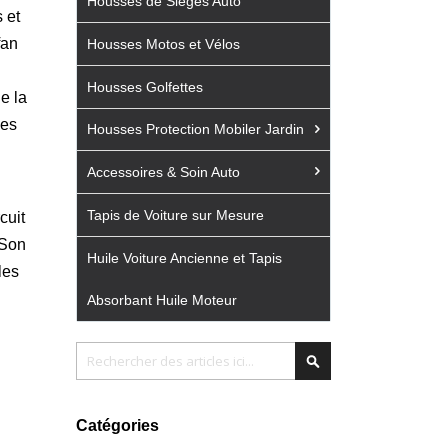
Housses de Sièges Auto
s et
fan
Housses Motos et Vélos
Housses Golfettes
e la
des
Housses Protection Mobiler Jardin
Accessoires & Soin Auto
Tapis de Voiture sur Mesure
cuit
 Son
Huile Voiture Ancienne et Tapis
les
Absorbant Huile Moteur
Chercher
Chercher
Catégories