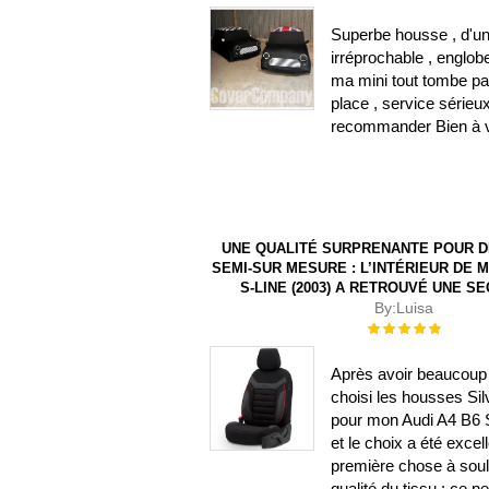
100%
Superbe housse , d'un
irréprochable , englob
ma mini tout tombe pa
place , service sérieu
recommander Bien à 
UNE QUALITÉ SURPRENANTE POUR 
SEMI-SUR MESURE : L’INTÉRIEUR DE M
S-LINE (2003) A RETROUVÉ UNE S
By:
Luisa
Évaluation :
100%
Après avoir beaucoup 
choisi les housses Sil
pour mon Audi A4 B6 S
et le choix a été excel
première chose à souli
qualité du tissu : ce n