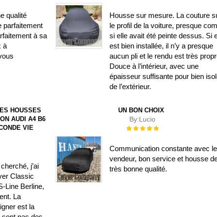
100%
e qualité
Housse sur mesure. La couture su
e parfaitement
le profil de la voiture, presque c
rfaitement à sa
si elle avait été peinte dessus. Si e
x à
est bien installée, il n’y a presque
vous
aucun pli et le rendu est très propr
Douce à l’intérieur, avec une
épaisseur suffisante pour bien isol
de l’extérieur.
DES HOUSSES
UN BON CHOIX
ON AUDI A4 B6
By:
Lucio
ECONDE VIE
Évaluation :
100%
Communication constante avec l
vendeur, bon service et housse d
cherché, j’ai
très bonne qualité.
ver Classic
-Line Berline,
lent. La
gner est la
e sont pas des