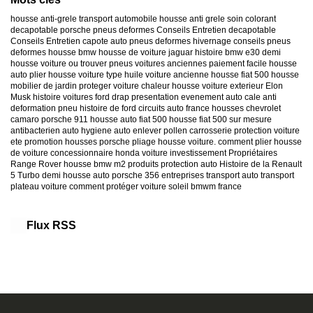
housse anti-grele
transport automobile
housse anti grele
soin colorant
decapotable
porsche
pneus deformes
Conseils Entretien decapotable
Conseils Entretien capote auto
pneus deformes hivernage
conseils pneus
deformes
housse bmw
housse de voiture jaguar
histoire bmw e30
demi
housse voiture
ou trouver pneus voitures anciennes
paiement facile housse
auto
plier housse voiture
type huile voiture ancienne
housse fiat 500
housse
mobilier de jardin
proteger voiture chaleur
housse voiture exterieur
Elon
Musk
histoire voitures ford
drap presentation evenement auto
cale anti
deformation pneu
histoire de ford
circuits auto france
housses chevrolet
camaro
porsche 911
housse auto fiat 500
housse fiat 500 sur mesure
antibacterien auto
hygiene auto
enlever pollen carrosserie
protection voiture
ete
promotion housses porsche
pliage housse voiture. comment plier housse
de voiture
concessionnaire honda
voiture investissement
Propriétaires
Range Rover
housse bmw m2
produits protection auto
Histoire de la Renault
5 Turbo
demi housse auto
porsche 356
entreprises transport auto
transport
plateau voiture
comment protéger voiture soleil
bmwm france
Flux RSS