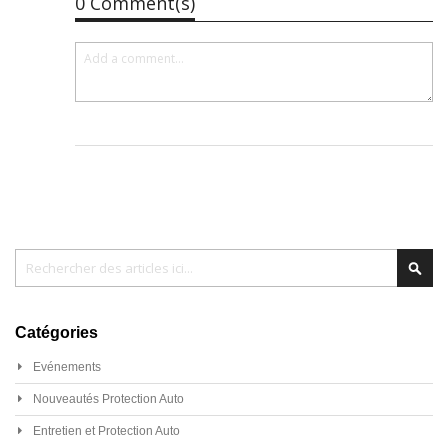
0 Comment(s)
Chercher
Cher
Catégories
Evénements
Nouveautés Protection Auto
Entretien et Protection Auto