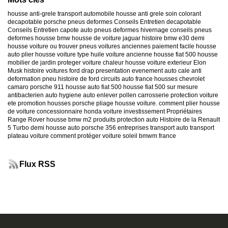
housse anti-grele
transport automobile
housse anti grele
soin colorant
decapotable
porsche
pneus deformes
Conseils Entretien decapotable
Conseils Entretien capote auto
pneus deformes hivernage
conseils pneus
deformes
housse bmw
housse de voiture jaguar
histoire bmw e30
demi
housse voiture
ou trouver pneus voitures anciennes
paiement facile housse
auto
plier housse voiture
type huile voiture ancienne
housse fiat 500
housse
mobilier de jardin
proteger voiture chaleur
housse voiture exterieur
Elon
Musk
histoire voitures ford
drap presentation evenement auto
cale anti
deformation pneu
histoire de ford
circuits auto france
housses chevrolet
camaro
porsche 911
housse auto fiat 500
housse fiat 500 sur mesure
antibacterien auto
hygiene auto
enlever pollen carrosserie
protection voiture
ete
promotion housses porsche
pliage housse voiture. comment plier housse
de voiture
concessionnaire honda
voiture investissement
Propriétaires
Range Rover
housse bmw m2
produits protection auto
Histoire de la Renault
5 Turbo
demi housse auto
porsche 356
entreprises transport auto
transport
plateau voiture
comment protéger voiture soleil
bmwm france
Flux RSS