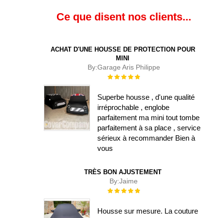
Ce que disent nos clients...
ACHAT D'UNE HOUSSE DE PROTECTION POUR
MINI
By:
Garage Aris Philippe
Évaluation :
100%
Superbe housse , d'une qualité
irréprochable , englobe
parfaitement ma mini tout tombe
parfaitement à sa place , service
sérieux à recommander Bien à
vous
TRÈS BON AJUSTEMENT
By:
Jaime
Évaluation :
100%
Housse sur mesure. La couture