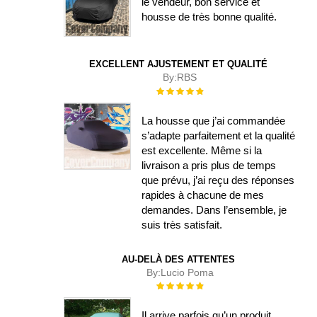
le vendeur, bon service et
housse de très bonne qualité.
EXCELLENT AJUSTEMENT ET QUALITÉ
By:
RBS
Évaluation :
100%
La housse que j’ai commandée
s’adapte parfaitement et la qualité
est excellente. Même si la
livraison a pris plus de temps
que prévu, j’ai reçu des réponses
rapides à chacune de mes
demandes. Dans l’ensemble, je
suis très satisfait.
AU-DELÀ DES ATTENTES
By:
Lucio Poma
Évaluation :
100%
Il arrive parfois qu’un produit