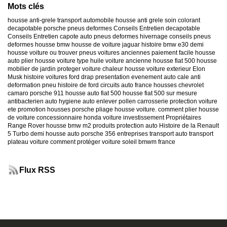
Mots clés
housse anti-grele
transport automobile
housse anti grele
soin colorant
decapotable
porsche
pneus deformes
Conseils Entretien decapotable
Conseils Entretien capote auto
pneus deformes hivernage
conseils pneus
deformes
housse bmw
housse de voiture jaguar
histoire bmw e30
demi
housse voiture
ou trouver pneus voitures anciennes
paiement facile housse
auto
plier housse voiture
type huile voiture ancienne
housse fiat 500
housse
mobilier de jardin
proteger voiture chaleur
housse voiture exterieur
Elon
Musk
histoire voitures ford
drap presentation evenement auto
cale anti
deformation pneu
histoire de ford
circuits auto france
housses chevrolet
camaro
porsche 911
housse auto fiat 500
housse fiat 500 sur mesure
antibacterien auto
hygiene auto
enlever pollen carrosserie
protection voiture
ete
promotion housses porsche
pliage housse voiture. comment plier housse
de voiture
concessionnaire honda
voiture investissement
Propriétaires
Range Rover
housse bmw m2
produits protection auto
Histoire de la Renault
5 Turbo
demi housse auto
porsche 356
entreprises transport auto
transport
plateau voiture
comment protéger voiture soleil
bmwm france
Flux RSS