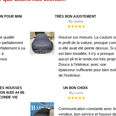
N POUR MINI
TRÈS BON AJUSTEMENT
By:
Jaime
Évaluation :
100%
e qualité
Housse sur mesure. La couture su
e parfaitement
le profil de la voiture, presque c
rfaitement à sa
si elle avait été peinte dessus. Si e
x à
est bien installée, il n’y a presque
vous
aucun pli et le rendu est très propr
Douce à l’intérieur, avec une
épaisseur suffisante pour bien isol
de l’extérieur.
DES HOUSSES
UN BON CHOIX
ON AUDI A4 B6
By:
Lucio
ECONDE VIE
Évaluation :
100%
Communication constante avec l
vendeur, bon service et housse d