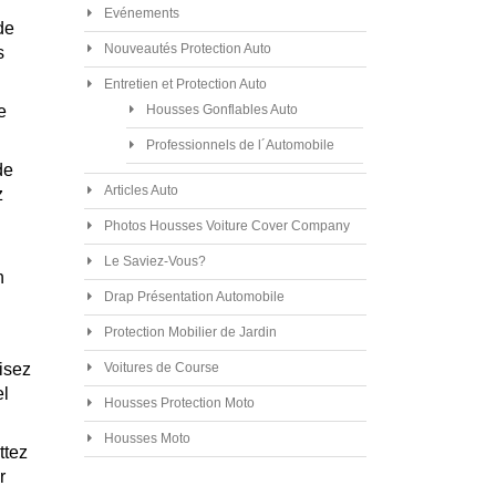
Evénements
de
Nouveautés Protection Auto
s
Entretien et Protection Auto
Housses Gonflables Auto
e
Professionnels de l´Automobile
de
Articles Auto
z
Photos Housses Voiture Cover Company
Le Saviez-Vous?
n
Drap Présentation Automobile
Protection Mobilier de Jardin
Voitures de Course
isez
el
Housses Protection Moto
Housses Moto
ttez
r