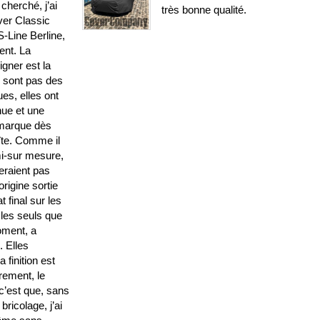
cherché, j’ai
très bonne qualité.
ver Classic
-Line Berline,
lent. La
gner est la
e sont pas des
es, elles ont
nue et une
emarque dès
oîte. Comme il
i-sur mesure,
seraient pas
rigine sortie
t final sur les
 les seuls que
moment, a
 Elles
a finition est
rement, le
c’est que, sans
ricolage, j’ai