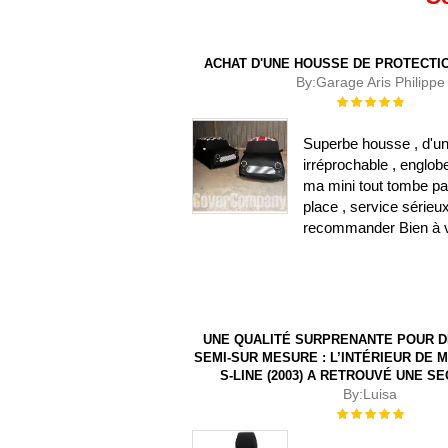
ACHAT D'UNE HOUSSE DE PROTECTIO
By:
Garage Aris Philippe
Évaluation :
100%
Superbe housse , d'un
irréprochable , englob
ma mini tout tombe pa
place , service sérieu
recommander Bien à 
UNE QUALITÉ SURPRENANTE POUR 
SEMI-SUR MESURE : L’INTÉRIEUR DE M
S-LINE (2003) A RETROUVÉ UNE S
By:
Luisa
Évaluation :
100%