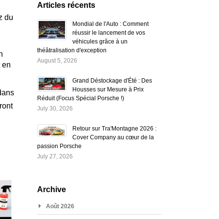
Articles récents
z du
Mondial de l'Auto : Comment
réussir le lancement de vos
véhicules grâce à un
théâtralisation d'exception
n
August 5, 2026
t en
Grand Déstockage d'Été : Des
Housses sur Mesure à Prix
 dans
Réduit (Focus Spécial Porsche !)
ront
July 30, 2026
Retour sur Tra'Montagne 2026 :
Cover Company au cœur de la
passion Porsche
July 27, 2026
Archive
Août 2026