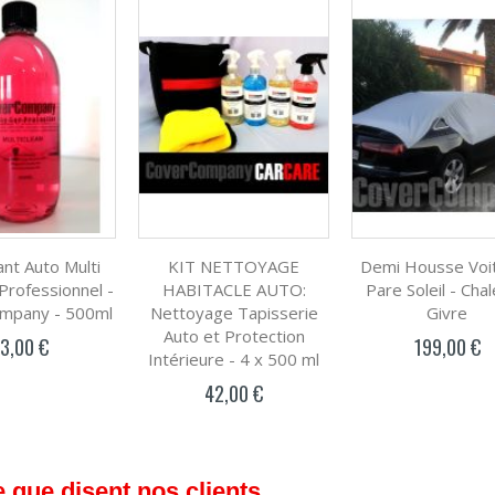
nt Auto Multi
KIT NETTOYAGE
Demi Housse Voit
Professionnel -
HABITACLE AUTO:
Pare Soleil - Chal
mpany - 500ml
Nettoyage Tapisserie
Givre
Auto et Protection
13,00 €
199,00 €
Intérieure - 4 x 500 ml
42,00 €
 que disent nos clients...