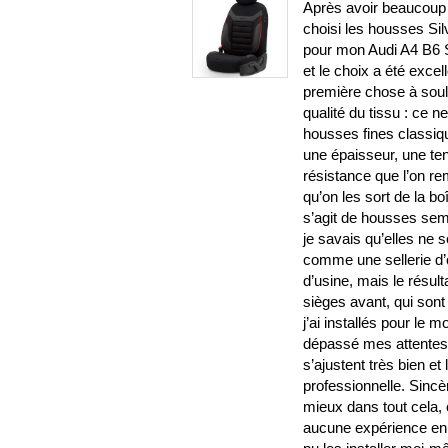
Après avoir beaucoup 
choisi les housses Sil
pour mon Audi A4 B6 S
et le choix a été excel
première chose à souli
qualité du tissu : ce n
housses fines classiqu
une épaisseur, une te
résistance que l’on r
qu’on les sort de la b
s’agit de housses sem
je savais qu’elles ne 
comme une sellerie d’o
d’usine, mais le résulta
sièges avant, qui sont
j’ai installés pour le 
dépassé mes attentes.
s’ajustent très bien et l
professionnelle. Sincè
mieux dans tout cela, 
aucune expérience en b