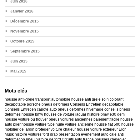
Juin 2016
Janvier 2016
Décembre 2015
Novembre 2015
Octobre 2015
Septembre 2015
Juin 2015
Mai 2015
Mots clés
housse anti-grele
transport automobile
housse anti grele
soin colorant
decapotable
porsche
pneus deformes
Conseils Entretien decapotable
Conseils Entretien capote auto
pneus deformes hivernage
conseils pneus
deformes
housse bmw
housse de voiture jaguar
histoire bmw e30
demi
housse voiture
ou trouver pneus voitures anciennes
paiement facile housse
auto
plier housse voiture
type huile voiture ancienne
housse fiat 500
housse
mobilier de jardin
proteger voiture chaleur
housse voiture exterieur
Elon
Musk
histoire voitures ford
drap presentation evenement auto
cale anti
deformation pneu
histoire de ford
circuits auto france
housses chevrolet