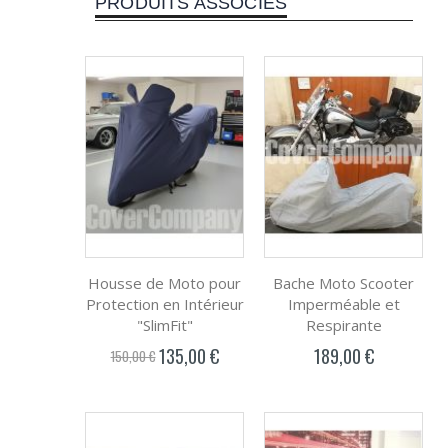
PRODUITS ASSOCIÉS
Housse de Moto pour
Bache Moto Scooter
Protection en Intérieur
Imperméable et
"SlimFit"
Respirante
135,00 €
189,00 €
Prix
150,00 €
spécial