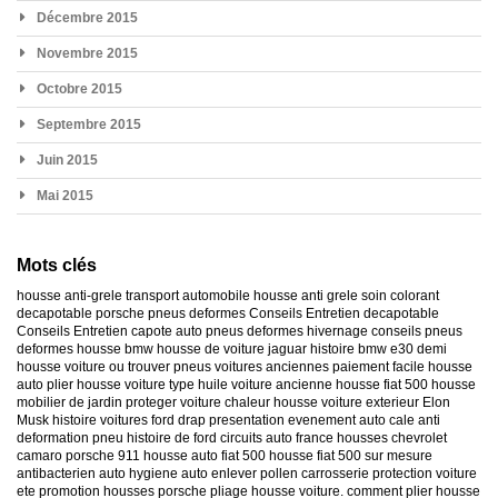
Décembre 2015
Novembre 2015
Octobre 2015
Septembre 2015
Juin 2015
Mai 2015
Mots clés
housse anti-grele
transport automobile
housse anti grele
soin colorant
decapotable
porsche
pneus deformes
Conseils Entretien decapotable
Conseils Entretien capote auto
pneus deformes hivernage
conseils pneus
deformes
housse bmw
housse de voiture jaguar
histoire bmw e30
demi
housse voiture
ou trouver pneus voitures anciennes
paiement facile housse
auto
plier housse voiture
type huile voiture ancienne
housse fiat 500
housse
mobilier de jardin
proteger voiture chaleur
housse voiture exterieur
Elon
Musk
histoire voitures ford
drap presentation evenement auto
cale anti
deformation pneu
histoire de ford
circuits auto france
housses chevrolet
camaro
porsche 911
housse auto fiat 500
housse fiat 500 sur mesure
antibacterien auto
hygiene auto
enlever pollen carrosserie
protection voiture
ete
promotion housses porsche
pliage housse voiture. comment plier housse