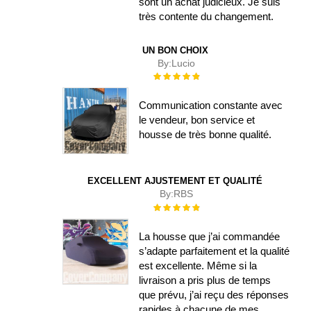
sont un achat judicieux. Je suis
très contente du changement.
UN BON CHOIX
By:
Lucio
Évaluation :
100%
Communication constante avec
le vendeur, bon service et
housse de très bonne qualité.
EXCELLENT AJUSTEMENT ET QUALITÉ
By:
RBS
Évaluation :
100%
La housse que j’ai commandée
s’adapte parfaitement et la qualité
est excellente. Même si la
livraison a pris plus de temps
que prévu, j’ai reçu des réponses
rapides à chacune de mes