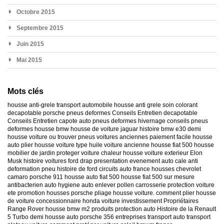
Octobre 2015
Septembre 2015
Juin 2015
Mai 2015
Mots clés
housse anti-grele
transport automobile
housse anti grele
soin colorant
decapotable
porsche
pneus deformes
Conseils Entretien decapotable
Conseils Entretien capote auto
pneus deformes hivernage
conseils pneus
deformes
housse bmw
housse de voiture jaguar
histoire bmw e30
demi
housse voiture
ou trouver pneus voitures anciennes
paiement facile housse
auto
plier housse voiture
type huile voiture ancienne
housse fiat 500
housse
mobilier de jardin
proteger voiture chaleur
housse voiture exterieur
Elon
Musk
histoire voitures ford
drap presentation evenement auto
cale anti
deformation pneu
histoire de ford
circuits auto france
housses chevrolet
camaro
porsche 911
housse auto fiat 500
housse fiat 500 sur mesure
antibacterien auto
hygiene auto
enlever pollen carrosserie
protection voiture
ete
promotion housses porsche
pliage housse voiture. comment plier housse
de voiture
concessionnaire honda
voiture investissement
Propriétaires
Range Rover
housse bmw m2
produits protection auto
Histoire de la Renault
5 Turbo
demi housse auto
porsche 356
entreprises transport auto
transport