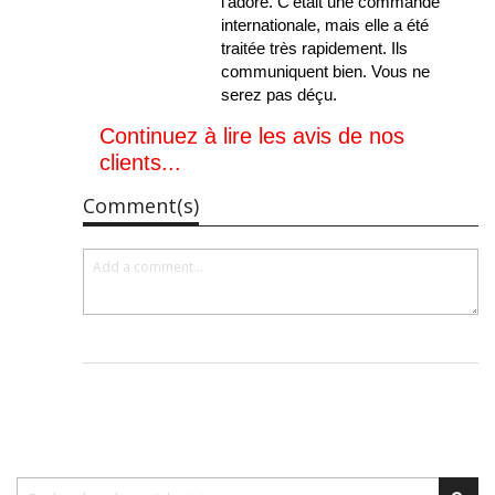
l’adore. C’était une commande
internationale, mais elle a été
traitée très rapidement. Ils
communiquent bien. Vous ne
serez pas déçu.
Continuez à lire les avis de nos
clients...
Comment(s)
Chercher
Cher